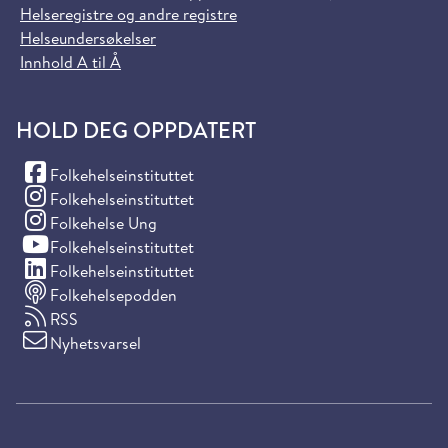
Helseregistre og andre registre
Helseundersøkelser
Innhold A til Å
HOLD DEG OPPDATERT
(Facebook)
Folkehelseinstituttet
(Instagram)
Folkehelseinstituttet
(Instagram)
Folkehelse Ung
(YouTube)
Folkehelseinstituttet
(LinkedIn)
Folkehelseinstituttet
Folkehelsepodden
RSS
Nyhetsvarsel