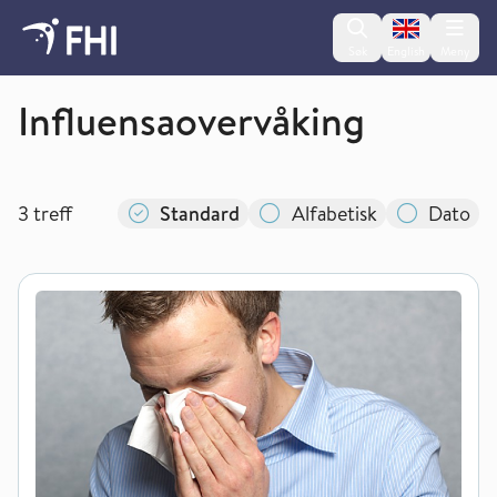
Change lan
Søk
English
Meny
Sesonginfluensa
Influensaovervåking
3
treff
Standard
Alfabetisk
Dato
Overvåkingssystemet for influensa