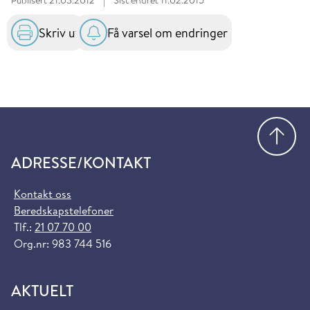
Publisert
21.03.2012
|
Sist endret
11.02.2015
Skriv ut
Få varsel om endringer
Gå
ADRESSE/KONTAKT
Kontakt oss
Beredskapstelefoner
Tlf.:
21 07 70 00
Org.nr: 983 744 516
AKTUELT