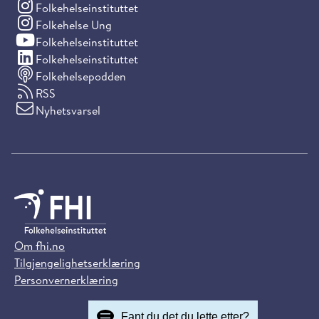
(Instagram)
Folkehelseinstituttet
(Instagram)
Folkehelse Ung
(YouTube)
Folkehelseinstituttet
(LinkedIn)
Folkehelseinstituttet
Folkehelsepodden
RSS
Nyhetsvarsel
Om fhi.no
Tilgjengelighetserklæring
Personvernerklæring
Fant du det du lette etter?