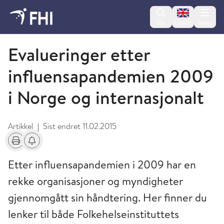
Change lan
Søk
English
Meny
Influensapandemier og beredskap
Evalueringer etter
influensapandemien 2009
i Norge og internasjonalt
Artikkel
Sist endret
11.02.2015
|
Skriv ut
Få varsel om endringer
Etter influensapandemien i 2009 har en
rekke organisasjoner og myndigheter
gjennomgått sin håndtering. Her finner du
lenker til både Folkehelseinstituttets