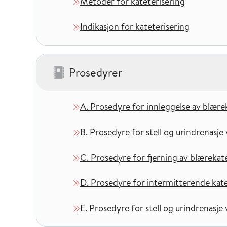
Metoder for kateterisering
Indikasjon for kateterisering
Prosedyrer
– 5 kapitler
A. Prosedyre for innleggelse av blær
B. Prosedyre for stell og urindrenasj
C. Prosedyre for fjerning av blæreka
D. Prosedyre for intermitterende kate
E. Prosedyre for stell og urindrenasje