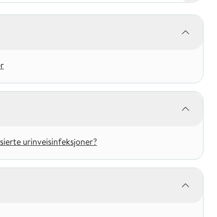
r
ierte urinveisinfeksjoner?