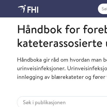
Søk i
Smittevern i helsetjenesten
Håndbok for fore
kateterassosierte 
Håndboka gir råd om hvordan man be
urinveisinfeksjoner. Urinveisinfeksj
innlegging av blærekateter og fører t
Søk i publikasjonen
Søk i publikasjonen