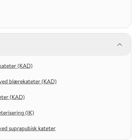
ekateter (KAD)
e ved blærekateter (KAD)
teter (KAD)
terisering (IK)
 ved suprapubisk kateter