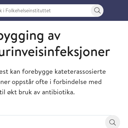
 Folkehelseinstituttet
Søkeknapp
bygging av
urinveisinfeksjoner
st kan forebygge kateterassosierte
oner oppstår ofte i forbindelse med
il økt bruk av antibiotika.
Søk i p