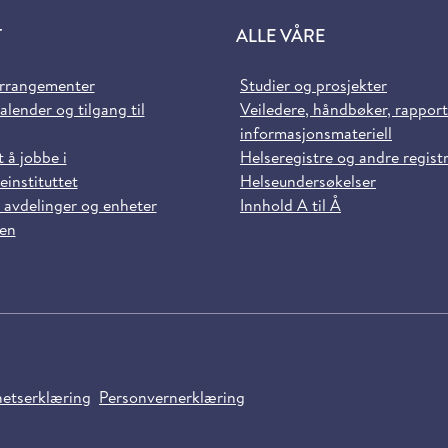
T
ALLE VÅRE
arrangementer
Studier og prosjekter
alender og tilgang til
Veiledere, håndbøker, rappor
informasjonsmateriell
t å jobbe i
Helseregistre og andre regist
einstituttet
Helseundersøkelser
 avdelinger og enheter
Innhold A til Å
sen
hetserklæring
Personvernerklæring