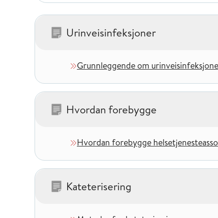
Urinveisinfeksjoner
– 1 kapitler
Grunnleggende om urinveisinfeksjone
Hvordan forebygge
– 1 kapitler
Hvordan forebygge helsetjenesteassos
Kateterisering
– 2 kapitler