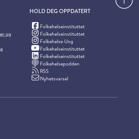
HOLD DEG OPPDATERT
(Facebook)
Folkehelseinstituttet
(Instagram)
ter og
Folkehelseinstituttet
(Instagram)
Folkehelse Ung
(YouTube)
re
Folkehelseinstituttet
(LinkedIn)
Folkehelseinstituttet
Folkehelsepodden
RSS
Nyhetsvarsel