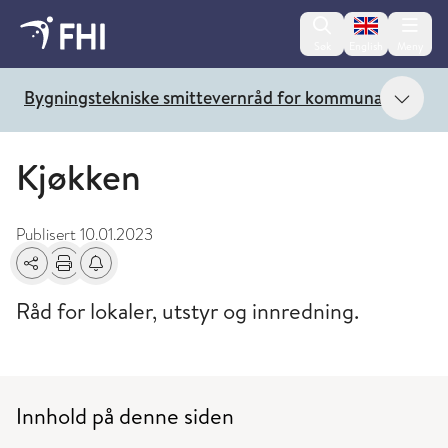
Change lan
Søk
English
Meny
Vis 
Bygningstekniske smittevernråd for kommunale heldø
Kjøkken
Publisert
10.01.2023
Del
Skriv ut
Få varsel om endringer
Råd for lokaler, utstyr og innredning.
Innhold på denne siden