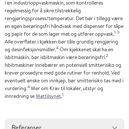
i en industrioppvaskmaskin, som kontrolleres
regelmessig for å sikre tilstrekkelig
rengjøringsprosess/temperatur. Det bør i tillegg være
en egen berøringsfri håndvask med dispenser for såpe
1-3
og papir for de som lager mat og utfører oppvask.
Alle overflater i kjøkken bør tåle grundig rengjøring
4
og desinfeksjonsmidler.
Om kjøkkenet skal ha en
2
isbitmaskin, bør isbitmaskin være berøringsfri.
Isbitmaskiner innebærer en potensiell smitterisiko og
krever prosedyre med gode rutiner for renhold. Ved
eventuelt ønske om innkjøp, bør smitterisiko tas med i
4
vurdering.
Mer om Krav til lokaler, utstyr og
1
innredning se
Mattilsynet
.
Referanser