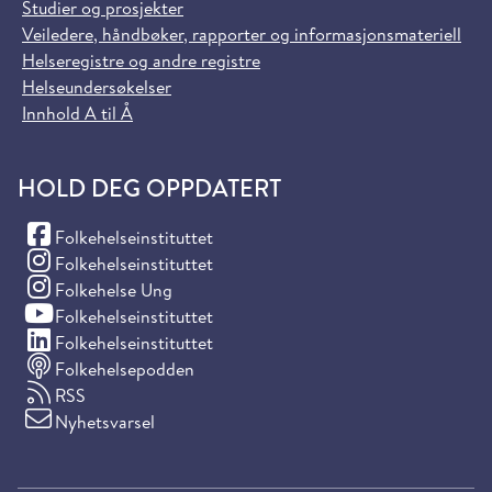
Studier og prosjekter
Veiledere, håndbøker, rapporter og informasjonsmateriell
Helseregistre og andre registre
Helseundersøkelser
Innhold A til Å
HOLD DEG OPPDATERT
(Facebook)
Folkehelseinstituttet
(Instagram)
Folkehelseinstituttet
(Instagram)
Folkehelse Ung
(YouTube)
Folkehelseinstituttet
(LinkedIn)
Folkehelseinstituttet
Folkehelsepodden
RSS
Nyhetsvarsel