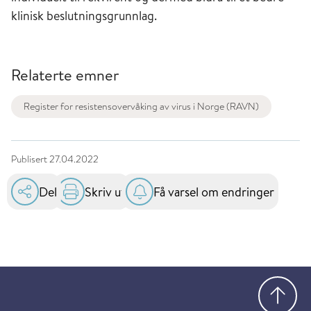
klinisk beslutningsgrunnlag.
Relaterte emner
Register for resistensovervåking av virus i Norge (RAVN)
Publisert
27.04.2022
Del
Skriv ut
Få varsel om endringer
Gå