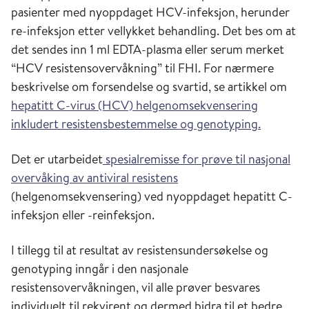
pasienter med nyoppdaget HCV-infeksjon, herunder
re-infeksjon etter vellykket behandling. Det bes om at
det sendes inn 1 ml EDTA-plasma eller serum merket
“HCV resistensovervåkning” til FHI. For nærmere
beskrivelse om forsendelse og svartid, se artikkel om
hepatitt C-virus (HCV) helgenomsekvensering
inkludert resistensbestemmelse og genotyping.
Det er utarbeidet
spesialremisse for prøve til nasjonal
overvåking av antiviral resistens
(helgenomsekvensering) ved nyoppdaget hepatitt C-
infeksjon eller -reinfeksjon.
I tillegg til at resultat av resistensundersøkelse og
genotyping inngår i den nasjonale
resistensovervåkningen, vil alle prøver besvares
individuelt til rekvirent og dermed bidra til et bedre