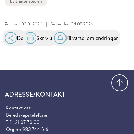
Luftrenserstudien
Publisert
02.01.2024
|
Sist endret
04.08.2026
Del
Skriv ut
Få varsel om endringer
Gå
ADRESSE/KONTAKT
Kontakt oss
Beredskapstelefoner
Tlf.:
21 07 70 00
Org.nr: 983 744 516