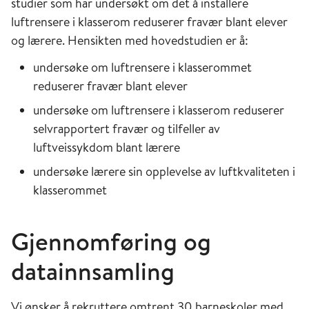
studier som har undersøkt om det å installere
luft
rensere i klasserom reduserer fravær blant elever
og lærere.
Hensikten med hovedstudien er å:
undersøke om
luftrensere i klasserommet
reduserer fravær blant elever
undersøke om luftrensere i klasserom
reduserer
selvrapportert fravær og tilfeller av
luftveis
sykdom blant lærere
undersøke
lærere sin opplevelse av luftkvaliteten i
klasserommet
Gjennomføring og
datainnsamling
Vi ønsker å rekruttere omtrent 30 barneskoler med