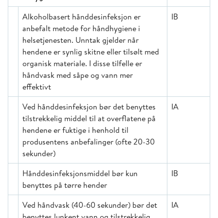
Alkoholbasert hånddesinfeksjon er
IB
anbefalt metode for håndhygiene i
helsetjenesten. Unntak gjelder når
hendene er synlig skitne eller tilsølt med
organisk materiale. I disse tilfelle er
håndvask med såpe og vann mer
effektivt
Ved hånddesinfeksjon bør det benyttes
IA
tilstrekkelig middel til at overflatene på
hendene er fuktige i henhold til
produsentens anbefalinger (ofte 20-30
sekunder)
Hånddesinfeksjonsmiddel bør kun
IB
benyttes på tørre hender
Ved håndvask (40-60 sekunder) bør det
IA
benyttes lunkent vann og tilstrekkelig