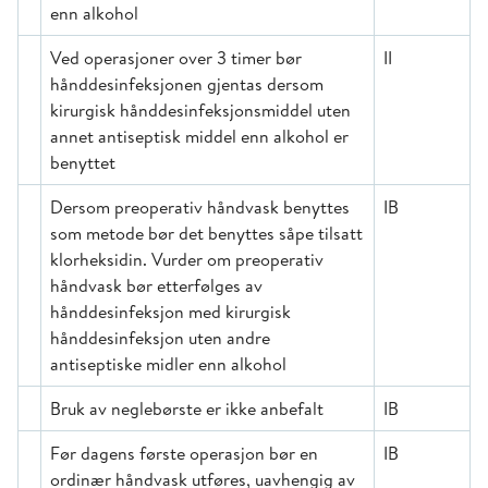
enn alkohol
Ved operasjoner over 3 timer bør
II
hånddesinfeksjonen gjentas dersom
kirurgisk hånddesinfeksjonsmiddel uten
annet antiseptisk middel enn alkohol er
benyttet
Dersom preoperativ håndvask benyttes
IB
som metode bør det benyttes såpe tilsatt
klorheksidin. Vurder om preoperativ
håndvask bør etterfølges av
hånddesinfeksjon med kirurgisk
hånddesinfeksjon uten andre
antiseptiske midler enn alkohol
Bruk av neglebørste er ikke anbefalt
IB
Før dagens første operasjon bør en
IB
ordinær håndvask utføres, uavhengig av