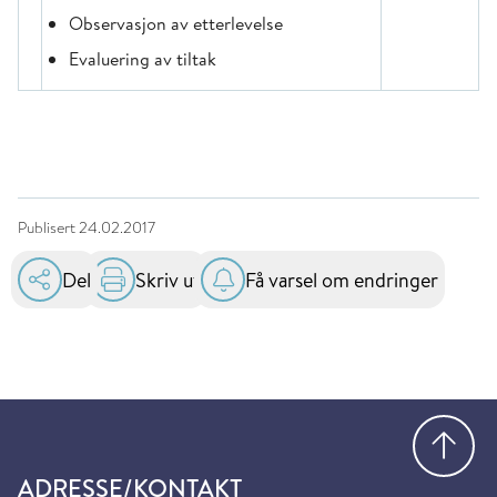
Observasjon av etterlevelse
Evaluering av tiltak
Publisert
24.02.2017
Del
Skriv ut
Få varsel om endringer
Gå
ADRESSE/KONTAKT