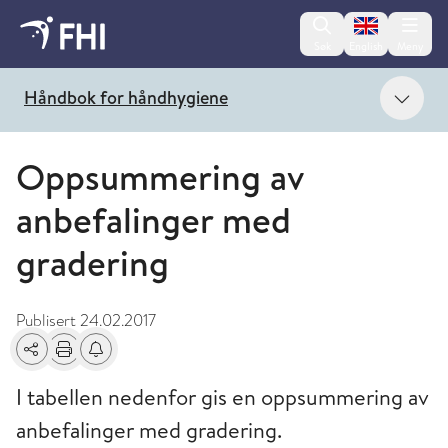
Change lan
Søk
English
Meny
Vis 
Håndbok for håndhygiene
Oppsummering av
anbefalinger med
gradering
Publisert
24.02.2017
Del
Skriv ut
Få varsel om endringer
I tabellen nedenfor gis en oppsummering av
anbefalinger med gradering.