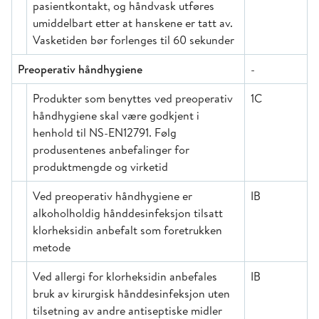
pasientkontakt, og håndvask utføres
umiddelbart etter at hanskene er tatt av.
Vasketiden bør forlenges til 60 sekunder
Preoperativ håndhygiene
-
Produkter som benyttes ved preoperativ
1C
håndhygiene skal være godkjent i
henhold til NS-EN12791. Følg
produsentenes anbefalinger for
produktmengde og virketid
Ved preoperativ håndhygiene er
IB
alkoholholdig hånddesinfeksjon tilsatt
klorheksidin anbefalt som foretrukken
metode
Ved allergi for klorheksidin anbefales
IB
bruk av kirurgisk hånddesinfeksjon uten
tilsetning av andre antiseptiske midler