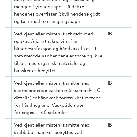
mengde flytende såpe til å dekke
hendenes overflater. Skyll hendene godt
og tørk med rent engangspapir
Ved kjent eller mistenkt utbrudd med
IB
oppkast/diare (nakne virus) er
hånddesinfeksjon og håndvask likestilt
som metode når hendene er tørre og ikke
tilsølt med organisk materiale, og
hansker er benyttet
Ved kjent eller mistenkt smitte med
IB
sporedannende bakterier (eksempelvis C.
difficile) er håndvask foretrukket metode
for håndhygiene. Vasketiden bør
forlenges til 60 sekunder
Ved kjent eller mistenkt smitte med
IB
skabb bør hansker benyttes ved