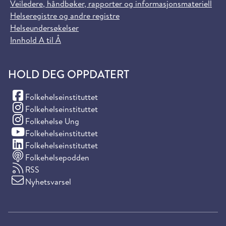
Veiledere, håndbøker, rapporter og informasjonsmateriell
Helseregistre og andre registre
Helseundersøkelser
Innhold A til Å
HOLD DEG OPPDATERT
(Facebook)
Folkehelseinstituttet
(Instagram)
Folkehelseinstituttet
(Instagram)
Folkehelse Ung
(YouTube)
Folkehelseinstituttet
(LinkedIn)
Folkehelseinstituttet
Folkehelsepodden
RSS
Nyhetsvarsel