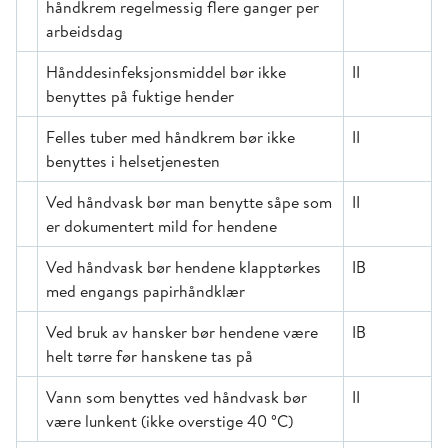
håndkrem regelmessig flere ganger per
arbeidsdag
Hånddesinfeksjonsmiddel bør ikke
II
benyttes på fuktige hender
Felles tuber med håndkrem bør ikke
II
benyttes i helsetjenesten
Ved håndvask bør man benytte såpe som
II
er dokumentert mild for hendene
Ved håndvask bør hendene klapptørkes
IB
med engangs papirhåndklær
Ved bruk av hansker bør hendene være
IB
helt tørre før hanskene tas på
Vann som benyttes ved håndvask bør
II
være lunkent (ikke overstige 40 °C)