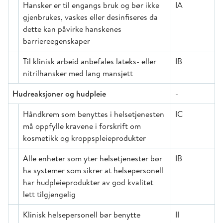
Hansker er til engangs bruk og bør ikke
IA
gjenbrukes, vaskes eller desinfiseres da
dette kan påvirke hanskenes
barriereegenskaper
Til klinisk arbeid anbefales lateks- eller
IB
nitrilhansker med lang mansjett
Hudreaksjoner og hudpleie
-
Håndkrem som benyttes i helsetjenesten
IC
må oppfylle kravene i forskrift om
kosmetikk og kroppspleieprodukter
Alle enheter som yter helsetjenester bør
IB
ha systemer som sikrer at helsepersonell
har hudpleieprodukter av god kvalitet
lett tilgjengelig
Klinisk helsepersonell bør benytte
II