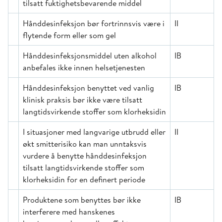
tilsatt fuktighetsbevarende middel
Hånddesinfeksjon bør fortrinnsvis være i
II
flytende form eller som gel
Hånddesinfeksjonsmiddel uten alkohol
IB
anbefales ikke innen helsetjenesten
Hånddesinfeksjon benyttet ved vanlig
IB
klinisk praksis bør ikke være tilsatt
langtidsvirkende stoffer som klorheksidin
I situasjoner med langvarige utbrudd eller
II
økt smitterisiko kan man unntaksvis
vurdere å benytte hånddesinfeksjon
tilsatt langtidsvirkende stoffer som
klorheksidin for en definert periode
Produktene som benyttes bør ikke
IB
interferere med hanskenes