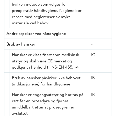
hvilken metode som velges for
preoperativ håndhygiene. Neglene bør
renses med neglerenser av mykt
materiale ved behov
Andre aspekter ved håndhygiene
-
Bruk av hansker
-
Hansker er klassifisert som medisinsk
IC
utstyr og skal være CE merket og
godkjent i henhold til NS-EN 455,1-4
Bruk av hansker påvirker ikke behovet
IB
(indikasjonene) for håndhygiene
Hansker er engangsutstyr og bør tas på
IB
rett før en prosedyre og fjernes
umiddelbart etter at prosedyren er
avsluttet