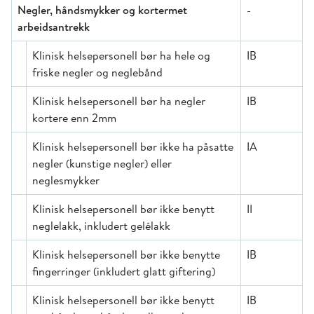
Negler, håndsmykker og kortermet
-
arbeidsantrekk
Klinisk helsepersonell bør ha hele og
IB
friske negler og neglebånd
Klinisk helsepersonell bør ha negler
IB
kortere enn 2mm
Klinisk helsepersonell bør ikke ha påsatte
IA
negler (kunstige negler) eller
neglesmykker
Klinisk helsepersonell bør ikke benytt
II
neglelakk, inkludert gelélakk
Klinisk helsepersonell bør ikke benytte
IB
fingerringer (inkludert glatt giftering)
Klinisk helsepersonell bør ikke benytt
IB