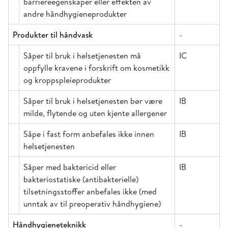
barriereegenskaper eller effekten av
andre håndhygieneprodukter
Produkter til håndvask
-
Såper til bruk i helsetjenesten må
IC
oppfylle kravene i forskrift om kosmetikk
og kroppspleieprodukter
Såper til bruk i helsetjenesten bør være
IB
milde, flytende og uten kjente allergener
Såpe i fast form anbefales ikke innen
IB
helsetjenesten
Såper med baktericid eller
IB
bakteriostatiske (antibakterielle)
tilsetningsstoffer anbefales ikke (med
unntak av til preoperativ håndhygiene)
Håndhygieneteknikk
-