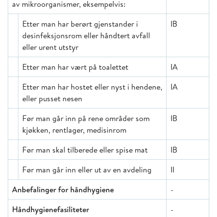
av mikroorganismer, eksempelvis:
Etter man har berørt gjenstander i
IB
desinfeksjonsrom eller håndtert avfall
eller urent utstyr
Etter man har vært på toalettet
IA
Etter man har hostet eller nyst i hendene,
IA
eller pusset nesen
Før man går inn på rene områder som
IB
kjøkken, rentlager, medisinrom
Før man skal tilberede eller spise mat
IB
Før man går inn eller ut av en avdeling
II
Anbefalinger for håndhygiene
-
Håndhygienefasiliteter
-