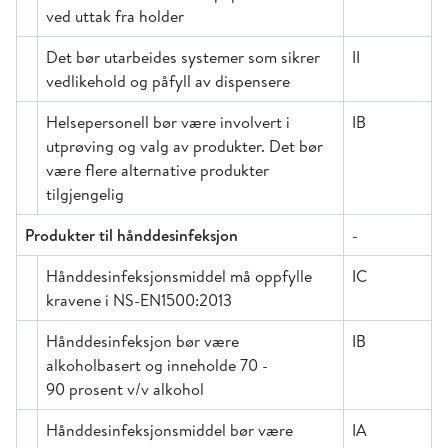
ved uttak fra holder
Det bør utarbeides systemer som sikrer
II
vedlikehold og påfyll av dispensere
Helsepersonell bør være involvert i
IB
utprøving og valg av produkter. Det bør
være flere alternative produkter
tilgjengelig
Produkter til hånddesinfeksjon
-
Hånddesinfeksjonsmiddel må oppfylle
IC
kravene i NS-EN1500:2013
Hånddesinfeksjon bør være
IB
alkoholbasert og inneholde 70 -
90 prosent v/v alkohol
Hånddesinfeksjonsmiddel bør være
IA