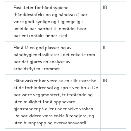
Fasiliteter for håndhygiene
IB
(hånddesinfeksjon og håndvask) bør
være godt synlige og tilgjengelig i
umiddelbar nærhet til området hvor
pasientkontakt finner sted
Får å få en god plassering av
II
håndhygienefasiliteter i det enkelte rom
bør det gjøres en analyse av
arbeidsflyten i rommet
Håndvasker bør være av en slik størrelse
IB
at de forhindrer søl og sprut ved bruk. De
bør være veggmontert, frittstående og
uten mulighet for å oppbevare
gjenstander på eller under selve vasken.
De bør videre være enkle å rengjøre, og
uten bunnpropp og overvannsventil