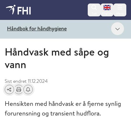
Change lan
Søk
English
Meny
Vis 
Håndbok for håndhygiene
Håndvask med såpe og
vann
Sist endret
11.12.2024
Del
Skriv ut
Få varsel om endringer
Hensikten med håndvask er å fjerne synlig
forurensning og transient hudflora.