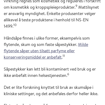
virkning regnes som kosmetikk og reguleres i forskrift
9
om kosmetikk og kroppspleieprodukter.
Mattilsynet
er ansvarlig myndighet. Enkelte produsenter velger
allikevel å teste produktene i henhold til NS-EN
10
1499.
Håndsåpe finnes i ulike former, eksempelvis som
flytende, skum og som faste såpestykker.
Milde
flytende såper uten tilsatt parfyme eller
11
konserveringsmiddel er anbefalt
.
Såpestykker kan lett bli kontaminert ved bruk og er
6
ikke anbefalt innen helsestjenesten.
Det er lite forskning knyttet til bruk av skumsåpe i
kliniske settinger, og det anbefales derfor heller ikke.