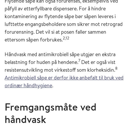
Flytende såpe kan også forurenses, eksempelvis ved
påfyll av etterfyllbare dispensere. For å hindre
kontaminering av flytende såpe bør såpen leveres i
lufttette engangsbeholdere som sikrer mot retrograd
forurensning. Det vil si at posen faller sammen
2,12
ettersom såpen forbrukes.
Håndvask med antimikrobiell såpe utgjør en ekstra
7
belastning for huden på hendene.
Det er også vist
8
resistensutvikling mot virkestoff som klorheksidin.
Antimikrobiell såpe er derfor ikke anbefalt til bruk ved
ordinær håndhygiene
.
Fremgangsmåte ved
håndvask