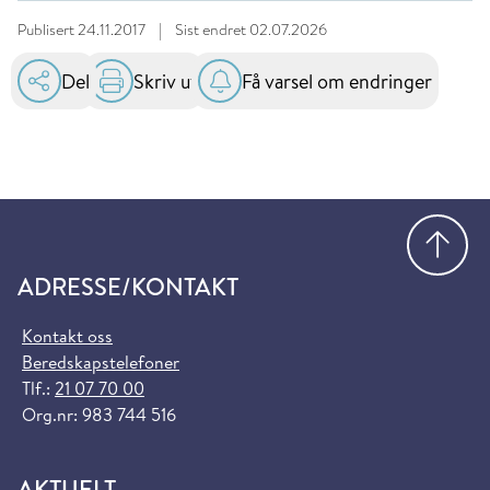
Publisert
24.11.2017
|
Sist endret
02.07.2026
Del
Skriv ut
Få varsel om endringer
Gå
ADRESSE/KONTAKT
Kontakt oss
Beredskapstelefoner
Tlf.:
21 07 70 00
Org.nr: 983 744 516
AKTUELT