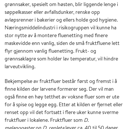
grønnsaker, spesielt om høsten, blir liggende lenge i
søppelkasser eller avfallsdunker, renske opp
avløpsrenner i bakerier og ellers holde god hygiene.
Næringsmiddelindustri i risikogruppen vil kunne ha
stor nytte av å montere fluenetting med finere
maskevidde enn vanlig, siden de små fruktfluene lett
flyr gjennom vanlig fluenetting. Frukt- og
grønnsaklagre som holder lav temperatur, vil hindre
larveutvikling.
Bekjempelse av fruktfluer består først og fremst i å
finne kilden der larvene formerer seg. Der vil man
også finne en høy tetthet av voksne fluer som er ute
for å spise og legge egg. Etter at kilden er fjernet eller
renset opp vil det fortsatt i flere uker kunne sverme
fruktfluer i lokalene. Fruktfluer som
D.
melanogaster
og
D. repleta
lever ca. 40 til 50 dager.