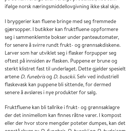
ifølge norsk næringsmiddellovgivning ikke skal skje.
I bryggerier kan fluene bringe med seg fremmede
gjærsopper. I butikker kan fruktfluene oppformere
seg i sammenklemte bokser under panteautomater,
for senere å svirre rundt frukt- og grønnsakdiskene.
Larver som har utviklet seg i flasker forpupper seg
oftest på innsiden av flasken. Puppene er brune og
sterkt klistret fast til underlaget. Dette gjelder spesielt
artene
D. funebris
og
D. busckii
. Selv ved industriell
flaskevask kan puppene bli sittende, for dermed
senere å avsløres i nye produkter for salg.
Fruktfluene kan bli tallrike i frukt- og grønnsaklagre
der det innimellom kan finnes råtne varer. I kompost
eller der hvor store mengder poteter dumpes, kan det
oppstå skyer av
D. funebris
,
D. busckii
og
D. hydei
som