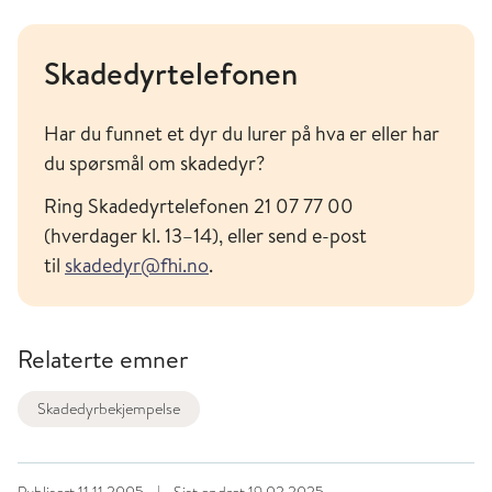
Skadedyrtelefonen
Har du funnet et dyr du lurer på hva er eller har
du spørsmål om skadedyr?
Ring Skadedyrtelefonen 21 07 77 00
(hverdager kl. 13–14), eller send e-post
til
skadedyr@fhi.no
.
Relaterte emner
Skadedyrbekjempelse
Publisert
11.11.2005
|
Sist endret
19.02.2025