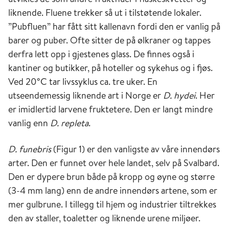
liknende. Fluene trekker så ut i tilstøtende lokaler.
”Pubfluen” har fått sitt kallenavn fordi den er vanlig på
barer og puber. Ofte sitter de på ølkraner og tappes
derfra lett opp i gjestenes glass. De finnes også i
kantiner og butikker, på hoteller og sykehus og i fjøs.
Ved 20°C tar livssyklus ca. tre uker. En
utseendemessig liknende art i Norge er
D. hydei
. Her
er imidlertid larvene fruktetere. Den er langt mindre
vanlig enn
D. repleta
.
D. funebris
(Figur 1) er den vanligste av våre innendørs
arter. Den er funnet over hele landet, selv på Svalbard.
Den er dypere brun både på kropp og øyne og større
(3-4 mm lang) enn de andre innendørs artene, som er
mer gulbrune. I tillegg til hjem og industrier tiltrekkes
den av staller, toaletter og liknende urene miljøer.