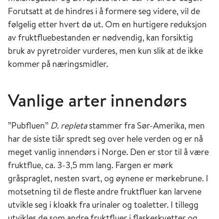
Forutsatt at de hindres i å formere seg videre, vil de
følgelig etter hvert dø ut. Om en hurtigere reduksjon
av fruktfluebestanden er nødvendig, kan forsiktig
bruk av pyretroider vurderes, men kun slik at de ikke
kommer på næringsmidler.
Vanlige arter innendørs
”Pubfluen”
D. repleta
stammer fra Sør-Amerika, men
har de siste tiår spredt seg over hele verden og er nå
meget vanlig innendørs i Norge. Den er stor til å være
fruktflue, ca. 3-3,5 mm lang. Fargen er mørk
gråspraglet, nesten svart, og øynene er mørkebrune. I
motsetning til de fleste andre fruktfluer kan larvene
utvikle seg i kloakk fra urinaler og toaletter. I tillegg
utvikles de som andre fruktfluer i flaskeskvetter og