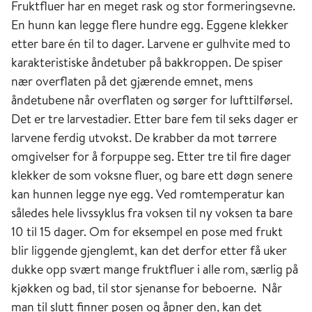
Fruktfluer har en meget rask og stor formeringsevne.
En hunn kan legge flere hundre egg. Eggene klekker
etter bare én til to dager. Larvene er gulhvite med to
karakteristiske åndetuber på bakkroppen. De spiser
nær overflaten på det gjærende emnet, mens
åndetubene når overflaten og sørger for lufttilførsel.
Det er tre larvestadier. Etter bare fem til seks dager er
larvene ferdig utvokst. De krabber da mot tørrere
omgivelser for å forpuppe seg. Etter tre til fire dager
klekker de som voksne fluer, og bare ett døgn senere
kan hunnen legge nye egg. Ved romtemperatur kan
således hele livssyklus fra voksen til ny voksen ta bare
10 til 15 dager. Om for eksempel en pose med frukt
blir liggende gjenglemt, kan det derfor etter få uker
dukke opp svært mange fruktfluer i alle rom, særlig på
kjøkken og bad, til stor sjenanse for beboerne. Når
man til slutt finner posen og åpner den, kan det