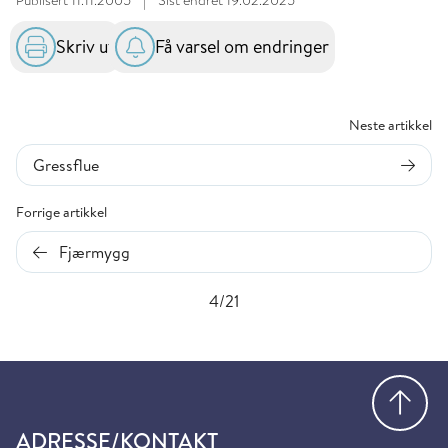
Skriv ut
Få varsel om endringer
Neste artikkel
Gressflue
Forrige artikkel
Fjærmygg
4/21
Gå
ADRESSE/KONTAKT