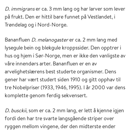
D
.
immigrans
er ca. 3 mm lang og har larver som lever
på frukt. Den er hittil bare funnet på Vestlandet, i
Trøndelag og i Nord-Norge.
Bananfluen
D. melanogaster
er ca. 2 mm lang med
lysegule bein og blekgule kroppssider. Den opptrer i
hus og hjem i Sør-Norge, men er ikke den vanligste av
våre innendørs arter. Bananfluen er en av
arvelighetslærens best studerte organismer. Dens
gener har vært studert siden 1910 og gitt opphav til
tre Nobelpriser (1933, 1946, 1995). I år 2000 var dens
komplette genom ferdig sekvensert.
D. busckii
, som er ca. 2 mm lang, er lett å kjenne igjen
fordi den har tre svarte langsgående striper over
ryggen mellom vingene, der den midterste ender