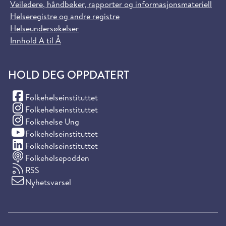
Veiledere, håndbøker, rapporter og informasjonsmateriell
Helseregistre og andre registre
Helseundersøkelser
Innhold A til Å
HOLD DEG OPPDATERT
(Facebook)
Folkehelseinstituttet
(Instagram)
Folkehelseinstituttet
(Instagram)
Folkehelse Ung
(YouTube)
Folkehelseinstituttet
(LinkedIn)
Folkehelseinstituttet
Folkehelsepodden
RSS
Nyhetsvarsel