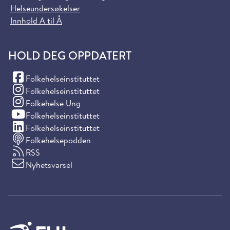
Helseundersøkelser
Innhold A til Å
HOLD DEG OPPDATERT
(Facebook)
Folkehelseinstituttet
(Instagram)
Folkehelseinstituttet
(Instagram)
Folkehelse Ung
(YouTube)
Folkehelseinstituttet
(LinkedIn)
Folkehelseinstituttet
Folkehelsepodden
RSS
Nyhetsvarsel