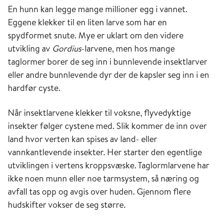
En hunn kan legge mange millioner egg i vannet.
Eggene klekker til en liten larve som har en
spydformet snute. Mye er uklart om den videre
utvikling av
Gordius
-larvene, men hos mange
taglormer borer de seg inn i bunnlevende insektlarver
eller andre bunnlevende dyr der de kapsler seg inn i en
hardfør cyste.
Når insektlarvene klekker til voksne, flyvedyktige
insekter følger cystene med. Slik kommer de inn over
land hvor verten kan spises av land- eller
vannkantlevende insekter. Her starter den egentlige
utviklingen i vertens kroppsvæske. Taglormlarvene har
ikke noen munn eller noe tarmsystem, så næring og
avfall tas opp og avgis over huden. Gjennom flere
hudskifter vokser de seg større.