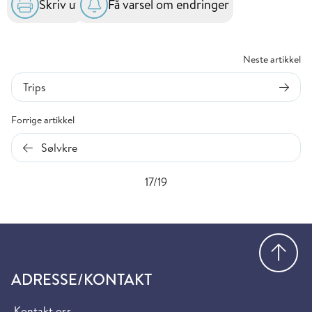
Skriv ut
Få varsel om endringer
Neste artikkel
Trips
Forrige artikkel
Sølvkre
17/19
Gå
ADRESSE/KONTAKT
Kontakt oss