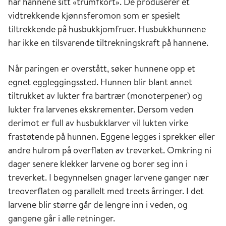
har hannene sitt «trumfkort». De produserer et
vidtrekkende kjønnsferomon som er spesielt
tiltrekkende på husbukkjomfruer. Husbukkhunnene
har ikke en tilsvarende tiltrekningskraft på hannene.
Når paringen er overstått, søker hunnene opp et
egnet eggleggingssted. Hunnen blir blant annet
tiltrukket av lukter fra bartrær (monoterpener) og
lukter fra larvenes ekskrementer. Dersom veden
derimot er full av husbukklarver vil lukten virke
frastøtende på hunnen. Eggene legges i sprekker eller
andre hulrom på overflaten av treverket. Omkring ni
dager senere klekker larvene og borer seg inn i
treverket. I begynnelsen gnager larvene ganger nær
treoverflaten og parallelt med treets årringer. I det
larvene blir større går de lengre inn i veden, og
gangene går i alle retninger.