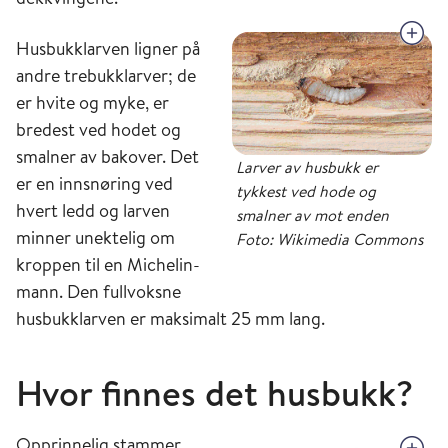
Husbukklarven ligner på
andre trebukklarver; de
er hvite og myke, er
bredest ved hodet og
smalner av bakover. Det
Larver av husbukk er
er en innsnøring ved
tykkest ved hode og
hvert ledd og larven
smalner av mot enden
minner unektelig om
Foto: Wikimedia Commons
kroppen til en Michelin-
mann. Den fullvoksne
husbukklarven er maksimalt 25 mm lang.
Hvor finnes det husbukk?
Opprinnelig stammer