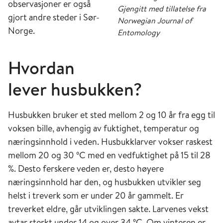
observasjoner er også
Gjengitt med tillatelse fra
gjort andre steder i Sør-
Norwegian Journal of
Norge.
Entomology
Hvordan
lever husbukken?
Husbukken bruker et sted mellom 2 og 10 år fra egg til
voksen bille, avhengig av fuktighet, temperatur og
næringsinnhold i veden. Husbukklarver vokser raskest
mellom 20 og 30 ºC med en vedfuktighet på 15 til 28
%. Desto ferskere veden er, desto høyere
næringsinnhold har den, og husbukken utvikler seg
helst i treverk som er under 20 år gammelt. Er
treverket eldre, går utviklingen sakte. Larvenes vekst
avtar sterkt under 14 og over 34 ºC. Om vinteren er