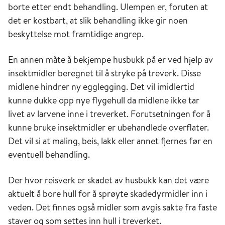
borte etter endt behandling. Ulempen er, foruten at
det er kostbart, at slik behandling ikke gir noen
beskyttelse mot framtidige angrep.
En annen måte å bekjempe husbukk på er ved hjelp av
insektmidler beregnet til å stryke på treverk. Disse
midlene hindrer ny egglegging. Det vil imidlertid
kunne dukke opp nye flygehull da midlene ikke tar
livet av larvene inne i treverket. Forutsetningen for å
kunne bruke insektmidler er ubehandlede overflater.
Det vil si at maling, beis, lakk eller annet fjernes før en
eventuell behandling.
Der hvor reisverk er skadet av husbukk kan det være
aktuelt å bore hull for å sprøyte skadedyrmidler inn i
veden. Det finnes også midler som avgis sakte fra faste
staver og som settes inn hull i treverket.