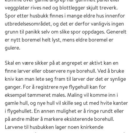
veggplater rives ned og blottlegger skjult treverk.
Spor etter husbukk finnes i mange eldre hus innenfor
utbredelsesområdet, og det er derfor vanligvis ingen
grunn til panikk selv om slike spor oppdages. Generelt
er nytt boremel helt lyst, mens eldre boremel er
gulere.
Skal en være sikker på at angrepet er aktivt kan en
finne larver eller observere nye borehull. Ved å bruke
kniv kan man lete seg fram til larver der det er synlige
ganger. For å registrere nye flygehull kan for
eksempel tømmeret males. Maling vil komme inn i
gamle hull, og nye hull vil skille seg ut med hvite kanter
i flygehullet. En annen mulighet er å ringe rundt eller
på andre måter å markere eksisterende borehull.
Larvene til husbukken lager noen knirkende