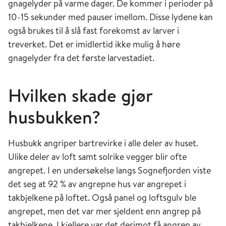
gnagelyder på varme dager. De kommer i perioder på
10-15 sekunder med pauser imellom. Disse lydene kan
også brukes til å slå fast forekomst av larver i
treverket. Det er imidlertid ikke mulig å høre
gnagelyder fra det første larvestadiet.
Hvilken skade gjør
husbukken?
Husbukk angriper bartrevirke i alle deler av huset.
Ulike deler av loft samt solrike vegger blir ofte
angrepet. I en undersøkelse langs Sognefjorden viste
det seg at 92 % av angrepne hus var angrepet i
takbjelkene på loftet. Også panel og loftsgulv ble
angrepet, men det var mer sjeldent enn angrep på
takbjelkene. I kjellere var det derimot få angrep av