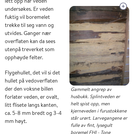
lett opp når veden
undersøkes. Er veden
fuktig vil boremelet
trekke til seg vann og
utvides. Ganger nær
overflaten kan da sees
utenpå treverket som
opphøyde felter.
Flygehullet, det vil si det
hullet på vedoverflaten
der den voksne billen
Gammelt angrep av
husbukk. Splintveden er
forlater veden, er ovalt,
helt spist opp, men
litt flisete langs kanten,
kjerneveden i furustokkene
ca. 5-8 mm bredt og 3-4
står urørt. Larvegangene er
mm høyt.
fulle av fint, lysegult
boremel FHI - Tone