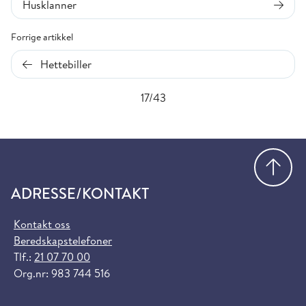
Husklanner
Forrige artikkel
Hettebiller
17/43
Gå
ADRESSE/KONTAKT
Kontakt oss
Beredskapstelefoner
Tlf.:
21 07 70 00
Org.nr: 983 744 516