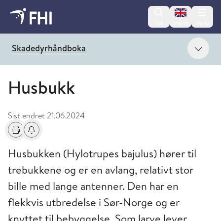
Change lan
Søk
English
Meny
Vis 
Skadedyrhåndboka
Husbukk
Sist endret
21.06.2024
Skriv ut
Få varsel om endringer
Husbukken (Hylotrupes bajulus) hører til
trebukkene og er en avlang, relativt stor
bille med lange antenner. Den har en
flekkvis utbredelse i Sør-Norge og er
knyttet til bebyggelse. Som larve lever