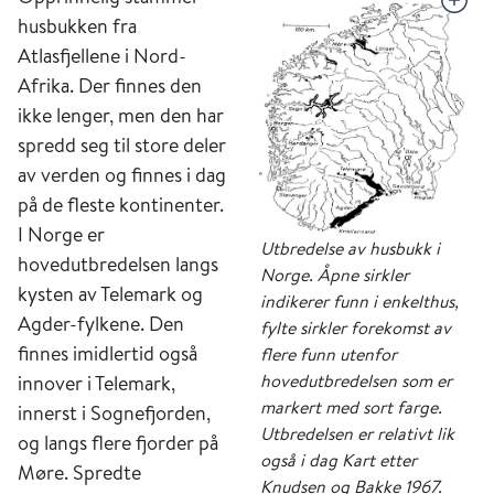
husbukken fra
Atlasfjellene i Nord-
Afrika. Der finnes den
ikke lenger, men den har
spredd seg til store deler
av verden og finnes i dag
på de fleste kontinenter.
I Norge er
Utbredelse av husbukk i
hovedutbredelsen langs
Norge. Åpne sirkler
kysten av Telemark og
indikerer funn i enkelthus,
Agder-fylkene. Den
fylte sirkler forekomst av
finnes imidlertid også
flere funn utenfor
hovedutbredelsen som er
innover i Telemark,
markert med sort farge.
innerst i Sognefjorden,
Utbredelsen er relativt lik
og langs flere fjorder på
også i dag Kart etter
Møre. Spredte
Knudsen og Bakke 1967.