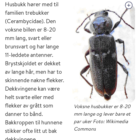
Husbukk hører med til
familien trebukker
(Cerambycidae). Den
voksne billen er 8-20
mm lang, svart eller
brunsvart og har lange
11-leddete antenner.
Brystskjoldet er dekket
av lange hår, men har to
skinnende nakne flekker.
Dekkvingene kan være
helt svarte eller med
flekker av grått som
Voksne husbukker er 8-20
danner to bånd.
mm lange og lever bare et
par uker Foto: Wikimedia
Bakkroppen til hunnene
Commons
stikker ofte litt ut bak
dekkvingene.