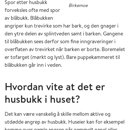
Spor etter husbukk
Birkemoe
forveksles ofte med spor
av blåbukk. Blåbukken
angriper kun trevirke som har bark, og den gnager i
den ytre delen av splintveden samt i barken. Gangene
til blåbukken sees derfor som fine inngraveringer i
overflaten av trevirket når barken er borte. Boremelet
er tofarget (mørkt og lyst). Bare puppekammeret til
blåbukken går inn i veden.
Hvordan vite at det er
husbukk i huset?
Det kan være vanskelig å skille mellom aktive og
utdødde angrep av husbukk. Huseier kan for eksempel
komme over gamle angrep når gammelt panel eller