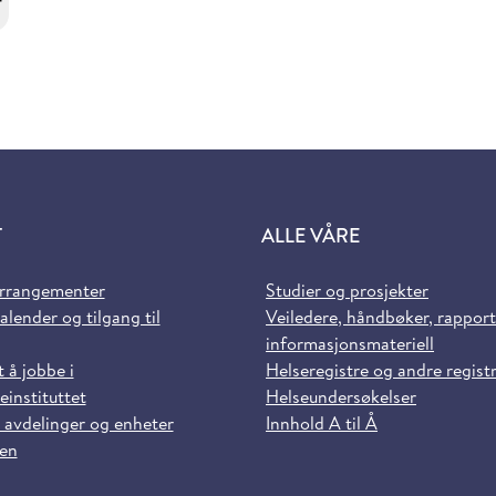
r
T
ALLE VÅRE
arrangementer
Studier og prosjekter
alender og tilgang til
Veiledere, håndbøker, rappor
informasjonsmateriell
t å jobbe i
Helseregistre og andre regist
einstituttet
Helseundersøkelser
 avdelinger og enheter
Innhold A til Å
sen