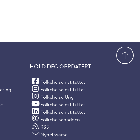
Gå
HOLD DEG OPPDATERT
(Facebook)
Folkehelseinstituttet
(Instagram)
ter og
Folkehelseinstituttet
(Instagram)
Folkehelse Ung
(YouTube)
re
Folkehelseinstituttet
(LinkedIn)
Folkehelseinstituttet
Folkehelsepodden
RSS
Nyhetsvarsel