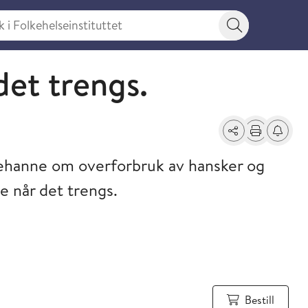
 Folkehelseinstituttet
Søkeknapp
det trengs.
Del
Skriv ut
Få varse
gnehanne om overforbruk av hansker og
e når det trengs.
Bestill