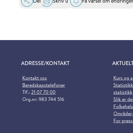
Del
Skriv ut
Få varsel om endringe
ADRESSE/KONTAKT
AKTUEL
Kontakt oss
Kurs og 
Beredskapstelefoner
Statistikk
Tlf.:
21 07 70 00
statistikk
Org.nr: 983 744 516
Slik er de
Folkehels
Områder,
For pres