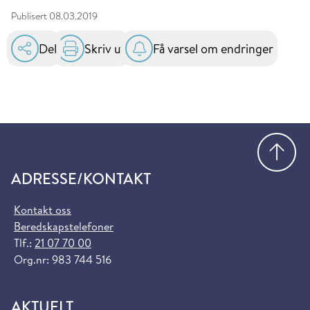
Publisert
08.03.2019
Del
Skriv ut
Få varsel om endringer
Gå
ADRESSE/KONTAKT
Kontakt oss
Beredskapstelefoner
Tlf.:
21 07 70 00
Org.nr: 983 744 516
AKTUELT