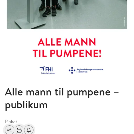
Alle mann til pumpene –
publikum
Plakat
Del
Skriv ut
Få varsel om endringer