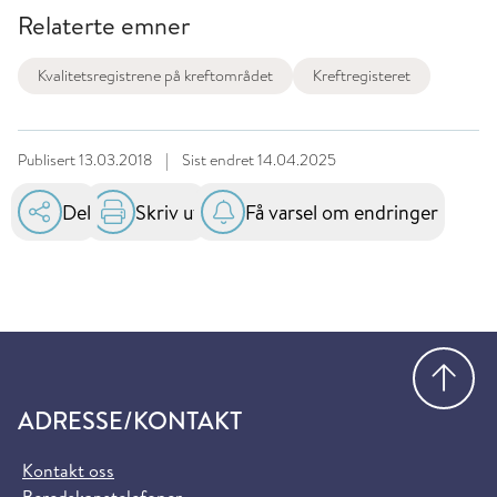
Relaterte emner
Kvalitetsregistrene på kreftområdet
Kreftregisteret
Publisert
13.03.2018
|
Sist endret
14.04.2025
Del
Skriv ut
Få varsel om endringer
Gå
ADRESSE/KONTAKT
Kontakt oss