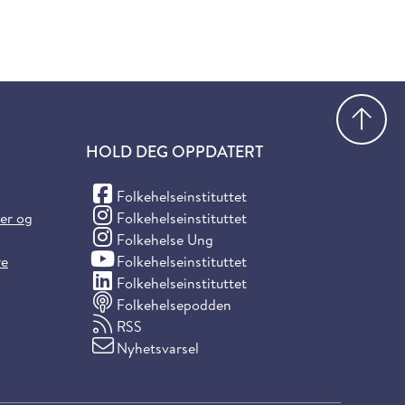
Gå
HOLD DEG OPPDATERT
(Facebook)
Folkehelseinstituttet
(Instagram)
ter og
Folkehelseinstituttet
(Instagram)
Folkehelse Ung
(YouTube)
re
Folkehelseinstituttet
(LinkedIn)
Folkehelseinstituttet
Folkehelsepodden
RSS
Nyhetsvarsel