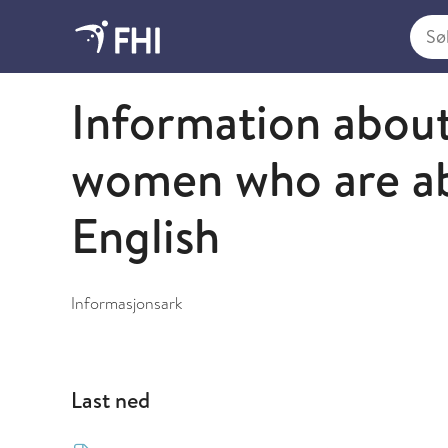
Søk i
Informasjonsark
Information abou
women who are abo
English
Informasjonsark
Last ned