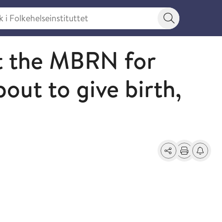
 Folkehelseinstituttet
Søkeknapp
t the MBRN for
ut to give birth,
Del
Skriv ut
Få varse