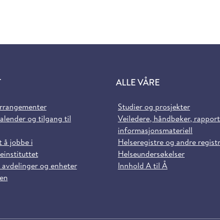
T
ALLE VÅRE
arrangementer
Studier og prosjekter
alender og tilgang til
Veiledere, håndbøker, rappor
informasjonsmateriell
t å jobbe i
Helseregistre og andre regist
einstituttet
Helseundersøkelser
 avdelinger og enheter
Innhold A til Å
sen