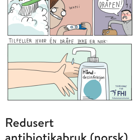
Redusert
antibiotikabruk (norsk)