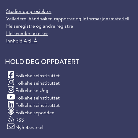
Studier og prosjekter
Veiledere, håndbøker, rapporter og informasjonsmateriell
Helseregistre og andre registre
Helseundersøkelser
Innhold A til Å
HOLD DEG OPPDATERT
(Facebook)
Folkehelseinstituttet
(Instagram)
Folkehelseinstituttet
(Instagram)
Folkehelse Ung
(YouTube)
Folkehelseinstituttet
(LinkedIn)
Folkehelseinstituttet
Folkehelsepodden
RSS
Nyhetsvarsel