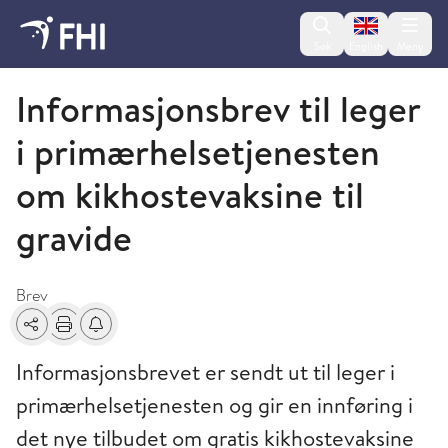
Change lan
Søk
English
Meny
Brev
Informasjonsbrev til leger
i primærhelsetjenesten
om kikhostevaksine til
gravide
Brev
Del
Skriv ut
Få varsel om endringer
Informasjonsbrevet er sendt ut til leger i
primærhelsetjenesten og gir en innføring i
det nye tilbudet om gratis kikhostevaksine