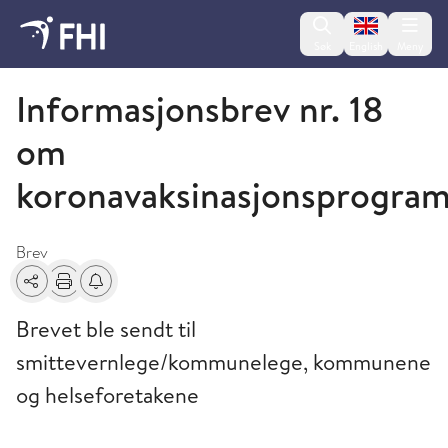
Change lan
Søk
English
Meny
Brev
Informasjonsbrev nr. 18
om
koronavaksinasjonsprogra
Brev
Del
Skriv ut
Få varsel om endringer
Brevet ble sendt til
smittevernlege/kommunelege, kommunene
og helseforetakene