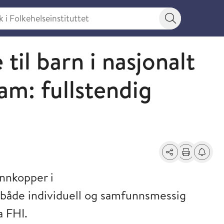
 Folkehelseinstituttet
Søkeknapp
il barn i nasjonalt
am: fullstendig
Del
Skriv ut
Få varse
annkopper i
 både individuell og samfunnsmessig
a FHI.