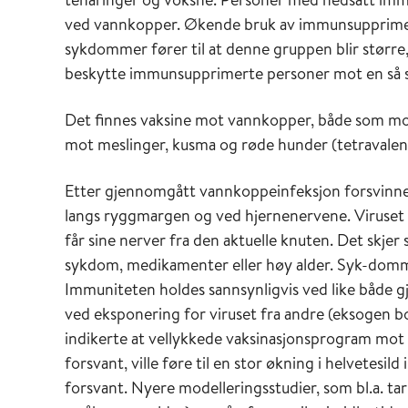
ved vannkopper. Økende bruk av immunsupprime
sykdommer fører til at denne gruppen blir større
beskytte immunsupprimerte personer mot en så
Det finnes vaksine mot vannkopper, både som mo
mot meslinger, kusma og røde hunder (tetraval
Etter gjennomgått vannkoppeinfeksjon forsvinner 
langs ryggmargen og ved hjernenervene. Viruset ka
får sine nerver fra den aktuelle knuten. Det skje
sykdom, medikamenter eller høy alder. Syk-dommen
Immuniteten holdes sannsynligvis ved like både g
ved eksponering for viruset fra andre (eksogen bo
indikerte at vellykkede vaksinasjonsprogram mo
forsvant, ville føre til en stor økning i helvetes
forsvant. Nyere modelleringsstudier, som bl.a. tar 