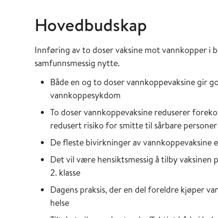
Hovedbudskap
Innføring av to doser vaksine mot vannkopper i b
samfunnsmessig nytte.
Både en og to doser vannkoppevaksine gir go
vannkoppesykdom
To doser vannkoppevaksine reduserer forekom
redusert risiko for smitte til sårbare person
De fleste bivirkninger av vannkoppevaksine 
Det vil være hensiktsmessig å tilby vaksinen 
2. klasse
Dagens praksis, der en del foreldre kjøper va
helse