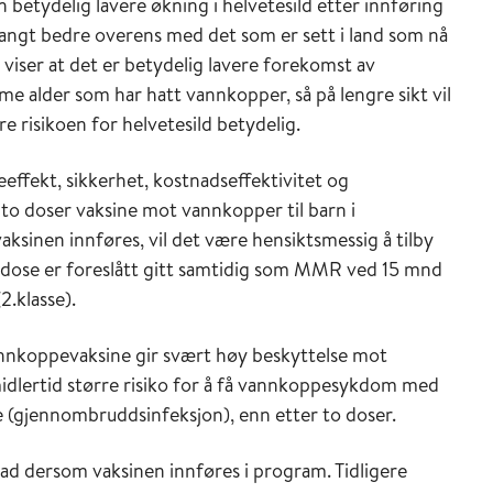
 betydelig lavere økning i helvetesild etter innføring
ngt bedre overens med det som er sett i land som nå
viser at det er betydelig lavere forekomst av
me alder som har hatt vannkopper, så på lengre sikt vil
e risikoen for helvetesild betydelig.
effekt, sikkerhet, kostnadseffektivitet og
to doser vaksine mot vannkopper til barn i
sinen innføres, vil det være hensiktsmessig å tilby
e dose er foreslått gitt samtidig som MMR ved 15 mnd
(2.klasse).
nnkoppevaksine gir svært høy beskyttelse mot
dlertid større risiko for å få vannkoppesykdom med
 (gjennombruddsinfeksjon), enn etter to doser.
rad dersom vaksinen innføres i program. Tidligere