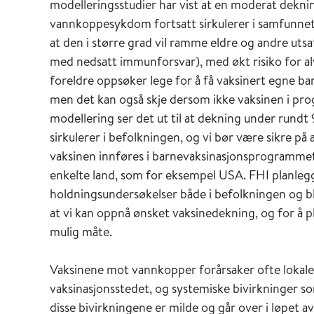
modelleringsstudier har vist at en moderat deknin
vannkoppesykdom fortsatt sirkulerer i samfunnet. 
at den i større grad vil ramme eldre og andre uts
med nedsatt immunforsvar), med økt risiko for al
foreldre oppsøker lege for å få vaksinert egne b
men det kan også skje dersom ikke vaksinen i prog
modellering ser det ut til at dekning under rundt
sirkulerer i befolkningen, og vi bør være sikre p
vaksinen innføres i barnevaksinasjonsprogrammet
enkelte land, som for eksempel USA. FHI planlegg
holdningsundersøkelser både i befolkningen og bl
at vi kan oppnå ønsket vaksinedekning, og for å 
mulig måte.
Vaksinene mot vannkopper forårsaker ofte lokale
vaksinasjonsstedet, og systemiske bivirkninger s
disse bivirkningene er milde og går over i løpet 