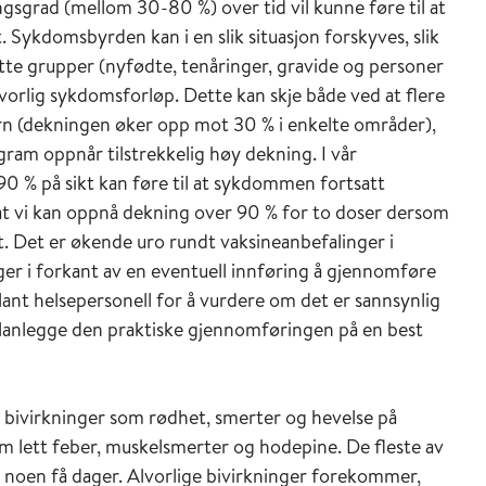
gsgrad (mellom 30-80 %) over tid vil kunne føre til at
Sykdomsbyrden kan i en slik situasjon forskyves, slik
atte grupper (nyfødte, tenåringer, gravide og personer
vorlig sykdomsforløp. Dette kan skje både ved at flere
arn (dekningen øker opp mot 30 % i enkelte områder),
ram oppnår tilstrekkelig høy dekning. I vår
 90 % på sikt kan føre til at sykdommen fortsatt
å at vi kan oppnå dekning over 90 % for to doser dersom
. Det er økende uro rundt vaksineanbefalinger i
er i forkant av en eventuell innføring å gjennomføre
ant helsepersonell for å vurdere om det er sannsynlig
planlegge den praktiske gjennomføringen på en best
 bivirkninger som rødhet, smerter og hevelse på
om lett feber, muskelsmerter og hodepine. De fleste av
av noen få dager. Alvorlige bivirkninger forekommer,