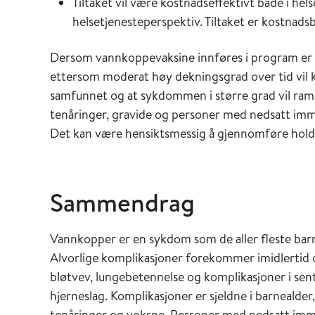
Tiltaket vil være kostnadseffektivt både i hel
helsetjenesteperspektiv. Tiltaket er kostnad
Dersom vannkoppevaksine innføres i program er de
ettersom moderat høy dekningsgrad over tid vil k
samfunnet og at sykdommen i større grad vil ram
tenåringer, gravide og personer med nedsatt immu
Det kan være hensiktsmessig å gjennomføre holdn
Sammendrag
Vannkopper er en sykdom som de aller fleste barn f
Alvorlige komplikasjoner forekommer imidlertid o
bløtvev, lungebetennelse og komplikasjoner i sen
hjerneslag. Komplikasjoner er sjeldne i barnealde
tenåringer og voksne. Personer med nedsatt immun