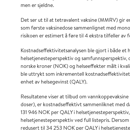
men er sjeldne.
Det ser ut til at tetravalent vaksine (MMRV) gir 
som første vaksinedose sammenlignet med monov
risikoen er estimert å føre til 4 ekstra tilfeller 
Kostnadseffektivitetsanalysen ble gjort i både et 
helsetjenesteperspektiv og samfunnsperspektiv, 
norske kroner (NOK) og helseeffekter målt i kvali
ble uttrykt som inkrementell kostnadseffektivite
enhet av helsegevinst (QALY).
Resultatene viser at tilbud om vannkoppevaksine
doser), er kostnadseffektivt sammenliknet med d
131 946 NOK per QALY i helsetjenesteperspektiv
helsetjenesteperspektiv ved full listepris. Dersom v
redusert til 34 253 NOK per QALY i helsetjenestep