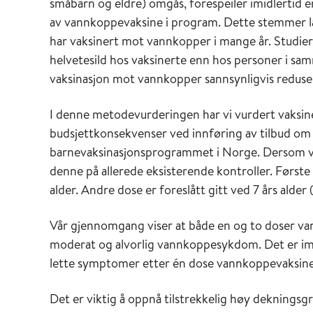
småbarn og eldre) omgås, forespeiler imidlertid en
av vannkoppevaksine i program. Dette stemmer la
har vaksinert mot vannkopper i mange år. Studier 
helvetesild hos vaksinerte enn hos personer i sam
vaksinasjon mot vannkopper sannsynligvis reduser
I denne metodevurderingen har vi vurdert vaksine
budsjettkonsekvenser ved innføring av tilbud om 
barnevaksinasjonsprogrammet i Norge. Dersom vak
denne på allerede eksisterende kontroller. Først
alder. Andre dose er foreslått gitt ved 7 års alder 
Vår gjennomgang viser at både en og to doser va
moderat og alvorlig vannkoppesykdom. Det er imi
lette symptomer etter én dose vannkoppevaksine
Det er viktig å oppnå tilstrekkelig høy dekningsg