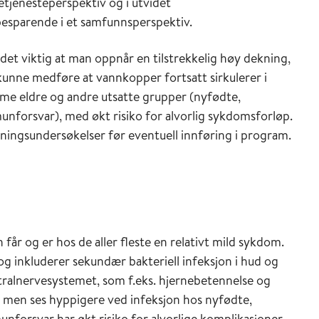
setjenesteperspektiv og i utvidet
sbesparende i et samfunnsperspektiv.
t viktig at man oppnår en tilstrekkelig høy dekning,
unne medføre at vannkopper fortsatt sirkulerer i
me eldre og andre utsatte grupper (nyfødte,
nforsvar), med økt risiko for alvorlig sykdomsforløp.
ingsundersøkelser før eventuell innføring i program.
år og er hos de aller fleste en relativt mild sykdom.
g inkluderer sekundær bakteriell infeksjon i hud og
tralnervesystemet, som f.eks. hjernebetennelse og
r, men ses hyppigere ved infeksjon hos nyfødte,
forsvar har økt risiko for alvorlige komplikasjoner