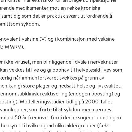
rende medikamenter mot en rekke kroniske
, samtidig som det er praktisk svært utfordrende å
 smittsom sykdom.
novalent vaksine (V) og i kombinasjon med vaksine
ent; MMRV).
ikke viruset, men blir liggende i dvale i nerveknuter
n vekkes til live og gi opphav til helvetesild i vev som
r særlig når immunforsvaret svekkes på grunn av
 kan gi store plager og nedsatt helse og livskvalitet.
jennom subklinisk reaktivering (endogen boosting) og
osting). Modelleringsstudier tidlig på 2000-tallet
t vannkopper, som førte til at sykdommen nærmest
ild i minst 50 år fremover fordi den eksogene boostingen
hensyn til i hvilken grad ulike aldergrupper (f.eks.