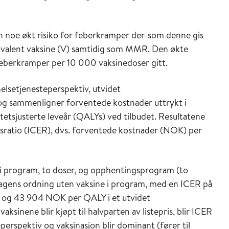
en noe økt risiko for feberkramper der-som denne gis
alent vaksine (V) samtidig som MMR. Den økte
av feberkramper per 10 000 vaksinedoser gitt.
helsetjenesteperspektiv, utvidet
og sammenligner forventede kostnader uttrykt i
tetsjusterte leveår (QALYs) ved tilbudet. Resultatene
tsratio (ICER), dvs. forventede kostnader (NOK) per
 i program, to doser, og opphentingsprogram (to
agens ordning uten vaksine i program, med en ICER på
, og 43 904 NOK per QALY i et utvidet
aksinene blir kjøpt til halvparten av listepris, blir ICER
erspektiv og vaksinasjon blir dominant (fører til