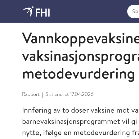
Søk i
2026 - publikasjoner fra FHI
Vannkoppevaksine t
vaksinasjonsprogr
metodevurdering
Rapport
Sist endret
17.04.2026
|
Innføring av to doser vaksine mot v
barnevaksinasjonsprogrammet vil gi
nytte, ifølge en metodevurdering fr