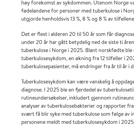
høy forekomst av sykdommen. Utenom Norge var F
fødelandene for personer med tuberkulose i Norge
utgjorde henholdsvis 13 %, 8 % og 8 % av tilfellene
Det er flest i alderen 20 til 50 år som får diagn
under 20 år har gått betydelig ned de siste ti år
tuberkulose i Norge i 2025. Blant norskfødte ble d
tuberkulosesykdom, en økning fra 12 tilfeller i 2
tuberkulosepasienter, må endringer fra år til år 
Tuberkulosesykdom kan være vanskelig å oppdage, 
diagnose. I 2025 ble en fjerdedel av tuberkuloset
rutineundersøkelser, inkludert gjennom rutineund
analyser av tuberkulosebakterier og rapporter fra
svært få blir syke med tuberkulose som følge av 
personene meldt med tuberkulosesykdom i 2025 e