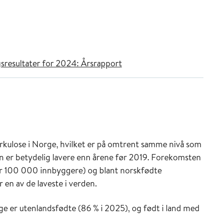
sresultater for 2024: Årsrapport
rkulose i Norge, hvilket er på omtrent samme nivå som
 er betydelig lavere enn årene før 2019. Forekomsten
per 100 000 innbyggere) og blant norskfødte
en av de laveste i verden.
rge er utenlandsfødte (86 % i 2025), og født i land med