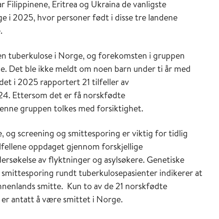
ilippinene, Eritrea og Ukraina de vanligste
 i 2025, hvor personer født i disse tre landene
.
osen tuberkulose i Norge, og forekomsten i gruppen
ene. Det ble ikke meldt om noen barn under ti år med
et i 2025 rapportert 21 tilfeller av
024. Ettersom det er få norskfødte
i denne gruppen tolkes med forsiktighet.
og screening og smittesporing er viktig for tidlig
ilfellene oppdaget gjennom forskjellige
ersøkelse av flyktninger og asylsøkere. Genetiske
 smittesporing rundt tuberkulosepasienter indikerer at
innenlands smitte. Kun to av de 21 norskfødte
r antatt å være smittet i Norge.