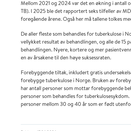
Mellom 2021 og 2024 var det en økning i antall og
TB). I 2025 ble det rapportert seks tilfeller av M
foregående årene. Også her må tallene tolkes med f
De aller fleste som behandles for tuberkulose i N
vellykket resultat av behandlingen, og alle de 15
behandlingen. Nyere, kortere og mer pasientven
en av årsakene til den høye suksessraten.
Forebyggende tiltak, inkludert gratis undersøkelse
forebygge tuberkulose i Norge. Bruken av foreb
har antall personer som mottar forebyggende beh
personer som behandles for tuberkulosesykdom. 
personer mellom 30 og 40 år som er født utenfo