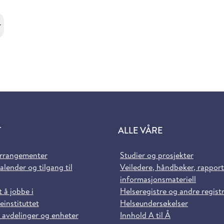
r
T
ALLE VÅRE
arrangementer
Studier og prosjekter
alender og tilgang til
Veiledere, håndbøker, rappor
informasjonsmateriell
t å jobbe i
Helseregistre og andre regist
einstituttet
Helseundersøkelser
 avdelinger og enheter
Innhold A til Å