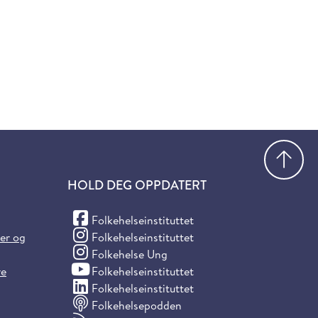
Gå
HOLD DEG OPPDATERT
(Facebook)
Folkehelseinstituttet
(Instagram)
ter og
Folkehelseinstituttet
(Instagram)
Folkehelse Ung
(YouTube)
re
Folkehelseinstituttet
(LinkedIn)
Folkehelseinstituttet
Folkehelsepodden