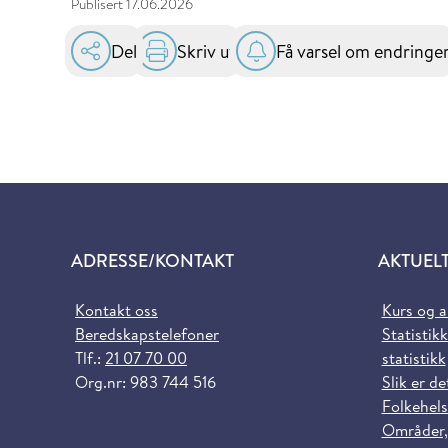
Publisert
17.06.2026
Del
Skriv ut
Få varsel om endringe
ADRESSE/KONTAKT
AKTUEL
Kontakt oss
Kurs og 
Beredskapstelefoner
Statistikk
Tlf.:
21 07 70 00
statistikk
Org.nr: 983 744 516
Slik er de
Folkehels
Områder,