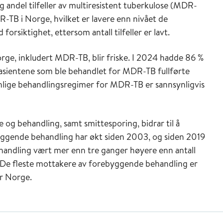
 andel tilfeller av multiresistent tuberkulose (MDR-
DR-TB i Norge, hvilket er lavere enn nivået de
orsiktighet, ettersom antall tilfeller er lavt.
orge, inkludert MDR-TB, blir friske. I 2024 hadde 86 %
 pasientene som ble behandlet for MDR-TB fullførte
nlige behandlingsregimer for MDR-TB er sannsynligvis
 og behandling, samt smittesporing, bidrar til å
yggende behandling har økt siden 2003, og siden 2019
andling vært mer enn tre ganger høyere enn antall
De fleste mottakere av forebyggende behandling er
r Norge.