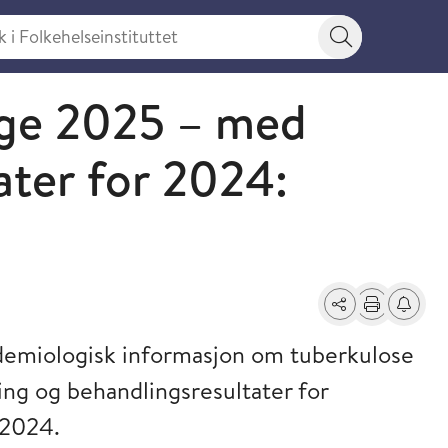
 Folkehelseinstituttet
Søkeknapp
rge 2025 – med
ater for 2024:
Del
Skriv ut
Få varse
emiologisk informasjon om tuberkulose
ing og behandlingsresultater for
 2024.