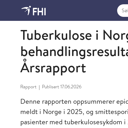
Søk i
2026 - publikasjoner fra FHI
Tuberkulose i No
behandlingsresult
Årsrapport
Rapport
Publisert
17.06.2026
|
Denne rapporten oppsummerer epid
meldt i Norge i 2025, og smittespor
pasienter med tuberkulosesykdom i