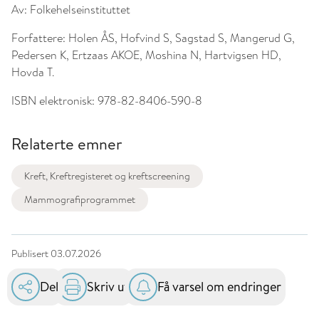
Av:
Folkehelseinstituttet
Forfattere:
Holen ÅS, Hofvind S, Sagstad S, Mangerud G,
Pedersen K, Ertzaas AKOE, Moshina N, Hartvigsen HD,
Hovda T.
ISBN elektronisk:
978-82-8406-590-8
Relaterte emner
Kreft, Kreftregisteret og kreftscreening
Mammografiprogrammet
Publisert
03.07.2026
Del
Skriv ut
Få varsel om endringer