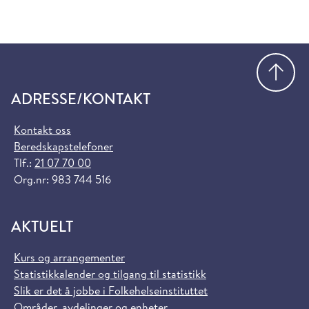
Gå
ADRESSE/KONTAKT
Kontakt oss
Beredskapstelefoner
Tlf.:
21 07 70 00
Org.nr: 983 744 516
AKTUELT
Kurs og arrangementer
Statistikkalender og tilgang til statistikk
Slik er det å jobbe i Folkehelseinstituttet
Områder, avdelinger og enheter