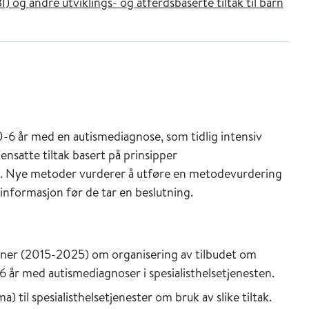
I) og andre utviklings- og atferdsbaserte tiltak til barn
rn 0-6 år med en autismediagnose, som tidlig intensiv
nsatte tiltak basert på prinsipper
se. Nye metoder vurderer å utføre en metodevurdering
 informasjon før de tar en beslutning.
joner (2015-2025) om organisering av tilbudet om
0-6 år med autismediagnoser i spesialisthelsetjenesten.
 til spesialisthelsetjenester om bruk av slike tiltak.