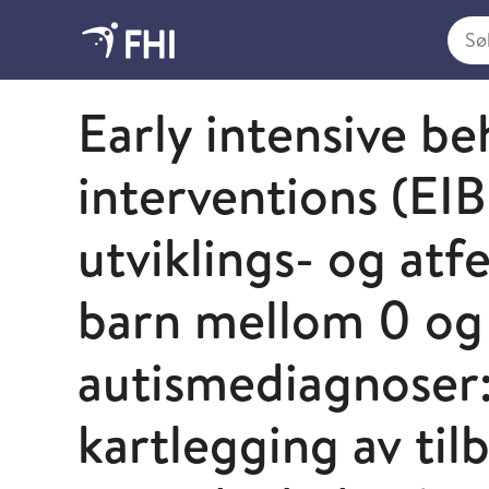
Søk i
2026 - publikasjoner fra FHI
Early intensive be
interventions (EIB
utviklings- og atfe
barn mellom 0 og
autismediagnoser:
kartlegging av til