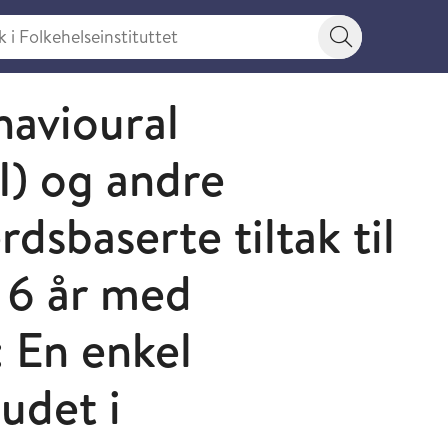
 Folkehelseinstituttet
Søkeknapp
havioural
I) og andre
rdsbaserte tiltak til
 6 år med
 En enkel
budet i