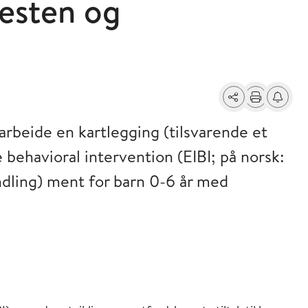
nesten og
Del
Skriv ut
Få varse
arbeide en kartlegging (tilsvarende et
e behavioral intervention (EIBI; på norsk:
andling) ment for barn 0-6 år med