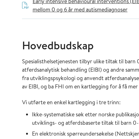
Early intensive behavioural interventions (EIB
mellom 0 og 6 år med autismediagnoser
Hovedbudskap
Spesialisthelsetjenesten tilbyr ulike tiltak til ba
atferdsanalytisk behandling (EIBI) og andre samme
fra utviklingspsykologi og anvendt atferdsanaly
av EIBI, og ba FHI om en kartlegging for å få mer
Vi utførte en enkel kartlegging i tre trinn:
Ikke-systematiske søk etter norske publikas
utviklings- og atferdsbaserte tiltak til barn 
En elektronisk spørreundersøkelse (Nettskjema)