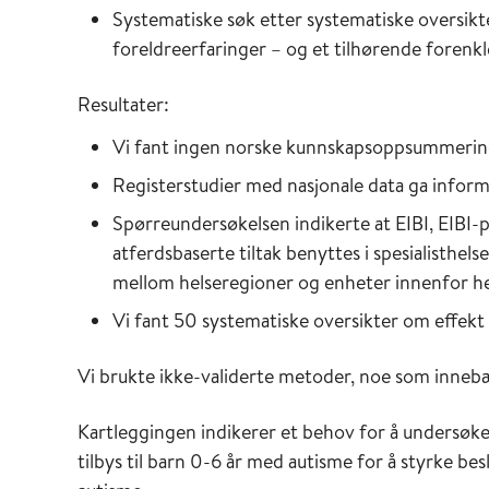
Systematiske søk etter systematiske oversikt
foreldreerfaringer – og et tilhørende forenkl
Resultater:
Vi fant ingen norske kunnskapsoppsummeringer
Registerstudier med nasjonale data ga infor
Spørreundersøkelsen indikerte at EIBI, EIBI-
atferdsbaserte tiltak benyttes i spesialisthel
mellom helseregioner og enheter innenfor hel
Vi fant 50 systematiske oversikter om effekt a
Vi brukte ikke-validerte metoder, noe som inneb
Kartleggingen indikerer et behov for å undersøke e
tilbys til barn 0-6 år med autisme for å styrke b