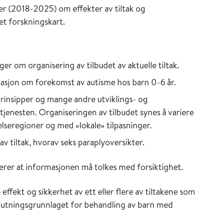
er (2018-2025) om effekter av tiltak og
et forskningskart.
 om organisering av tilbudet av aktuelle tiltak.
masjon om forekomst av autisme hos barn 0-6 år.
prinsipper og mange andre utviklings- og
setjenesten. Organiseringen av tilbudet synes å variere
seregioner og med «lokale» tilpasninger.
v tiltak, hvorav seks paraplyoversikter.
ærer at informasjonen må tolkes med forsiktighet.
ffekt og sikkerhet av ett eller flere av tiltakene som
eslutningsgrunnlaget for behandling av barn med