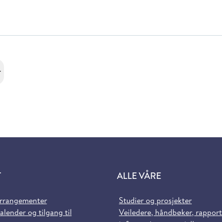
r
T
ALLE VÅRE
arrangementer
Studier og prosjekter
alender og tilgang til
Veiledere, håndbøker, rappor