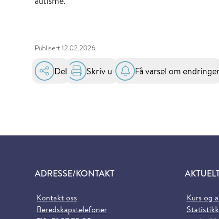
autisme.
Publisert
12.02.2026
Del
Skriv ut
Få varsel om endringe
ADRESSE/KONTAKT
AKTUEL
Kontakt oss
Kurs og 
Beredskapstelefoner
Statistikk