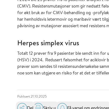
(CMV). Resistensmutasjoner som gir nedsatt følsom
for økt bruk av for CMV-behandling og -profylak
har henholdsvis letermovir og maribavir vært tilg
påvisning av mutasjoner assosiert med resistens 
Herpes simplex virus
Totalt 12 prøver fra 9 pasienter ble sendt inn for
(HSV) i 2024. Redusert følsomhet for aciklovir ble
prøver som sendes til resistensundersøkelse sammen
noe som kan utgjøre en risiko for at det er tilfell
Publisert
21.10.2025
Del
Skriv ut
Få varsel om endringe