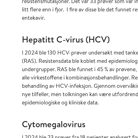
resistensmutasjoner. Det var 33 prøver som var i
litt flere enn i fjor. I fire av disse ble det funn
entekavir.
Hepatitt C-virus (HCV)
I 2024 ble 130 HCV-prøver undersøkt med tanke p
(RAS). Resistensdata ble koblet med epidemiologi
undergrupper. RAS ble funnet i 45 % av prøvene,
alle virkestoffene i kombinasjonsbehandlinger. Re
behandling av HCV-infeksjon. Gjennom overvåkin
nye tilfeller, men tolkningen kan være utfordrend
epidemiologiske og kliniske data.
Cytomegalovirus
I 2024 ble 23 prøver fra 18 pasienter analysert f