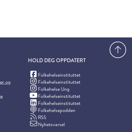
Gå
HOLD DEG OPPDATERT
(Facebook)
Folkehelseinstituttet
(Instagram)
ter og
Folkehelseinstituttet
(Instagram)
Folkehelse Ung
(YouTube)
re
Folkehelseinstituttet
(LinkedIn)
Folkehelseinstituttet
Folkehelsepodden
RSS
Nyhetsvarsel