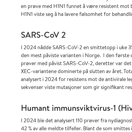
en prøve med H1N1 funnet å være resistent mot b
H1N1 viste seg å ha lavere følsomhet for behandl
SARS-CoV 2
I 2024 nådde SARS-CoV-2 en smittetopp i uke 3
den mest påviste varianten i Norge. I den første 
prøver med påvist SARS-CoV-2, deretter var det
XEC-variantene dominerte på slutten av året. To
analysert i 2024 for resistens mot de antivirale l
sekvenser viste mutasjoner som gir signifikant res
Humant immunsviktvirus-1 (Hiv
I 2024 ble det analysert 110 prøver fra nydiagnosti
42 % av alle meldte tilfeller. Blant de som smittes