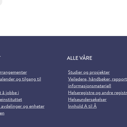
T
ALLE VÅRE
arrangementer
Studier og prosjekter
alender og tilgang til
Veiledere, håndbøker, rappor
informasjonsmateriell
t å jobbe i
Helseregistre og andre regist
einstituttet
Helseundersøkelser
 avdelinger og enheter
Innhold A til Å
sen