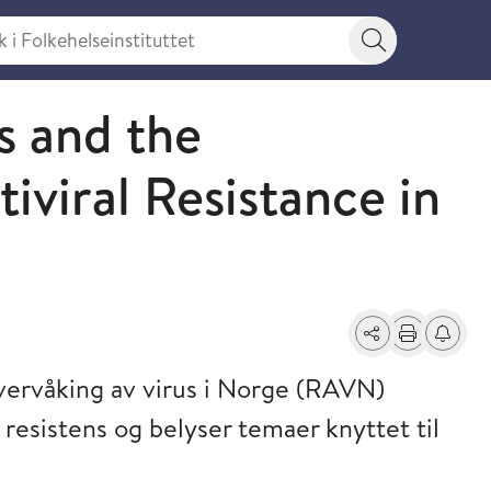
 Folkehelseinstituttet
Søkeknapp
s and the
iviral Resistance in
Del
Skriv ut
Få varse
vervåking av virus i Norge (RAVN)
 resistens og belyser temaer knyttet til