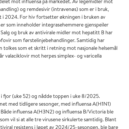
ddelet mot influensa på markedet. Av legemidler mot
andling) og remdesivir (intravenøs) som er i bruk,
t i 2024. For hiv fortsetter økningen i bruken av
er som inneholder integrasehemmere gjenspeiler
 Salg og bruk av antivirale midler mot hepatitt B har
fovir som førstelinjebehandlinger. Samtidig har
 tolkes som et skritt i retning mot nasjonale helsemål
r valaciklovir mot herpes simplex- og varicella
i fjor (uke 52) og nådde toppen i uke 8/2025.
gnet med tidligere sesonger, med influensa A(H1N1)
Både influensa A(H3N2) og influensa B/Victoria ble
 vil si at alle tre virusene sirkulerte samtidig. Blant
tiviral resistens i løpet av 2024/25-sesongen, ble bare