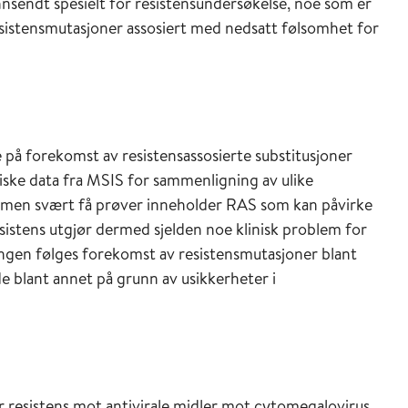
nnsendt spesielt for resistensundersøkelse, noe som er
et resistensmutasjoner assosiert med nedsatt følsomhet for
å forekomst av resistensassosierte substitusjoner
ske data fra MSIS for sammenligning av ulike
 men svært få prøver inneholder RAS som kan påvirke
sistens utgjør dermed sjelden noe klinisk problem for
gen følges forekomst av resistensmutasjoner blant
e blant annet på grunn av usikkerheter i
or resistens mot antivirale midler mot cytomegalovirus