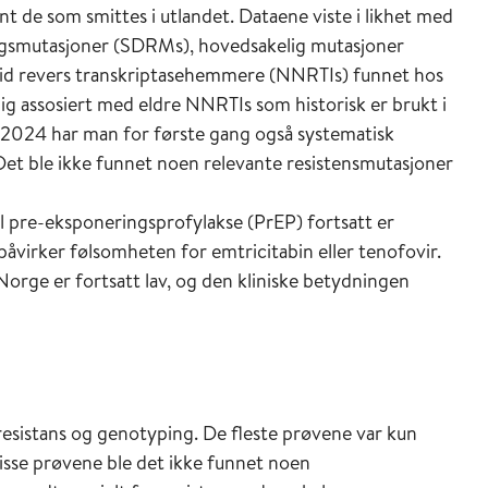
t de som smittes i utlandet. Dataene viste i likhet med
ingsmutasjoner (SDRMs), hovedsakelig mutasjoner
sid revers transkriptasehemmere (NNRTIs) funnet hos
lig assosiert med eldre NNRTIs som historisk er brukt i
or 2024 har man for første gang også systematisk
et ble ikke funnet noen relevante resistensmutasjoner
l pre-eksponeringsprofylakse (PrEP) fortsatt er
påvirker følsomheten for emtricitabin eller tenofovir.
orge er fortsatt lav, og den kliniske betydningen
esistans og genotyping. De fleste prøvene var kun
sse prøvene ble det ikke funnet noen