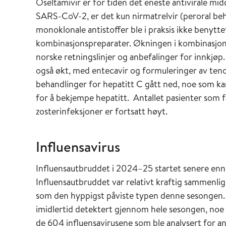
Oseltamivir er for tiden det eneste antivirale mi
SARS-CoV-2, er det kun nirmatrelvir (peroral beh
monoklonale antistoffer ble i praksis ikke benytte
kombinasjonspreparater. Økningen i kombinasjon
norske retningslinjer og anbefalinger for innkjøp.
også økt, med entecavir og formuleringer av teno
behandlinger for hepatitt C gått ned, noe som kan
for å bekjempe hepatitt. Antallet pasienter som få
zosterinfeksjoner er fortsatt høyt.
Influensavirus
Influensautbruddet i 2024–25 startet senere enn 
Influensautbruddet var relativt kraftig sammenli
som den hyppigst påviste typen denne sesongen. 
imidlertid detektert gjennom hele sesongen, noe som
de 604 influensavirusene som ble analysert for an