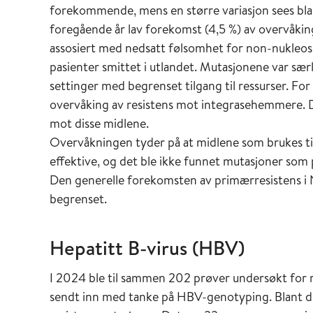
forekommende, mens en større variasjon sees blan
foregående år lav forekomst (4,5 %) av overvåk
assosiert med nedsatt følsomhet for non-nukleo
pasienter smittet i utlandet. Mutasjonene var sær
settinger med begrenset tilgang til ressurser. F
overvåking av resistens mot integrasehemmere. D
mot disse midlene.
Overvåkningen tyder på at midlene som brukes ti
effektive, og det ble ikke funnet mutasjoner som 
Den generelle forekomsten av primærresistens i N
begrenset.
Hepatitt B-virus (HBV)
I 2024 ble til sammen 202 prøver undersøkt for r
sendt inn med tanke på HBV-genotyping. Blant di