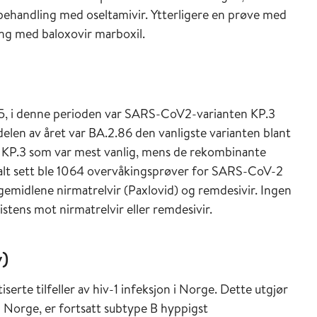
ehandling med oseltamivir. Ytterligere en prøve med
ing med baloxovir marboxil.
5, i denne perioden var SARS-CoV2-varianten KP.3
delen av året var BA.2.86 den vanligste varianten blant
 KP.3 som var mest vanlig, mens de rekombinante
talt sett ble 1064 overvåkingsprøver for SARS-CoV-2
egemidlene nirmatrelvir (Paxlovid) og remdesivir. Ingen
istens mot nirmatrelvir eller remdesivir.
)
serte tilfeller av hiv-1 infeksjon i Norge. Dette utgjør
 i Norge, er fortsatt subtype B hyppigst