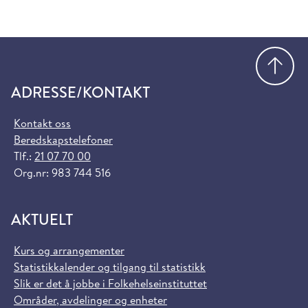
Gå
ADRESSE/KONTAKT
Kontakt oss
Beredskapstelefoner
Tlf.:
21 07 70 00
Org.nr: 983 744 516
AKTUELT
Kurs og arrangementer
Statistikkalender og tilgang til statistikk
Slik er det å jobbe i Folkehelseinstituttet
Områder, avdelinger og enheter