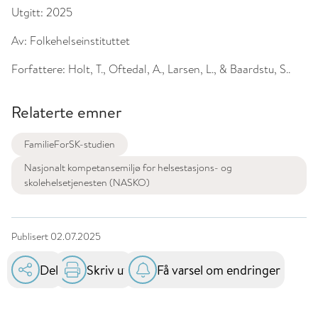
Utgitt:
2025
Av:
Folkehelseinstituttet
Forfattere:
Holt, T., Oftedal, A., Larsen, L., & Baardstu, S..
Relaterte emner
FamilieForSK-studien
Nasjonalt kompetansemiljø for helsestasjons- og
skolehelsetjenesten (NASKO)
Publisert
02.07.2025
Del
Skriv ut
Få varsel om endringer