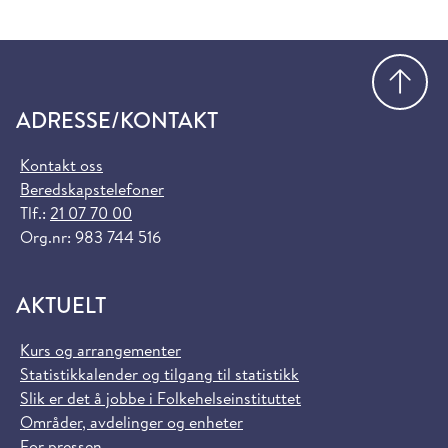
Gå
ADRESSE/KONTAKT
Kontakt oss
Beredskapstelefoner
Tlf.:
21 07 70 00
Org.nr: 983 744 516
AKTUELT
Kurs og arrangementer
Statistikkalender og tilgang til statistikk
Slik er det å jobbe i Folkehelseinstituttet
Områder, avdelinger og enheter
For pressen