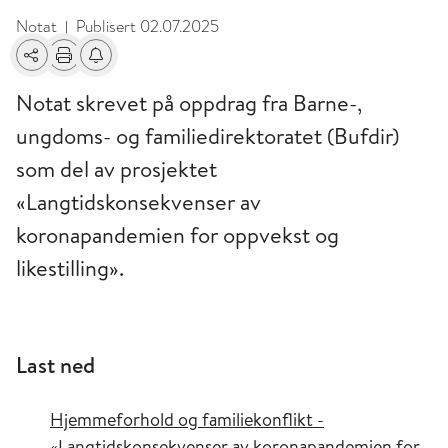
Notat
Publisert
02.07.2025
|
Del
Skriv ut
Få varsel om endringer
Notat skrevet på oppdrag fra Barne-,
ungdoms- og familiedirektoratet (Bufdir)
som del av prosjektet
«Langtidskonsekvenser av
koronapandemien for oppvekst og
likestilling».
Last ned
Hjemmeforhold og familiekonflikt -
«Langtidskonsekvenser av koronapandemien for