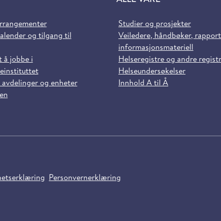
arrangementer
Studier og prosjekter
alender og tilgang til
Veiledere, håndbøker, rappor
informasjonsmateriell
t å jobbe i
Helseregistre og andre regist
einstituttet
Helseundersøkelser
 avdelinger og enheter
Innhold A til Å
sen
hetserklæring
Personvernerklæring