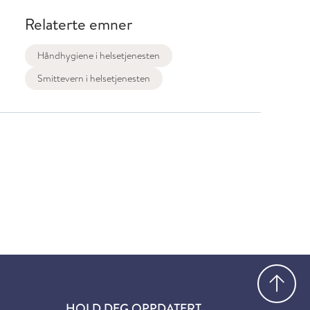
Relaterte emner
Håndhygiene i helsetjenesten
Smittevern i helsetjenesten
Gå
HOLD DEG OPPDATERT