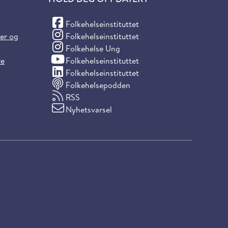
(Facebook)
Folkehelseinstituttet
(Instagram)
ter og
Folkehelseinstituttet
(Instagram)
Folkehelse Ung
(YouTube)
re
Folkehelseinstituttet
(LinkedIn)
Folkehelseinstituttet
Folkehelsepodden
RSS
Nyhetsvarsel