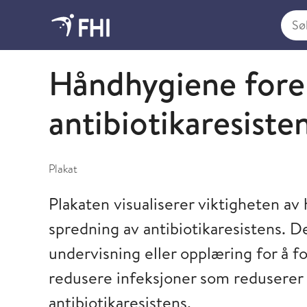
Søk i
2025 - publikasjoner fra FHI
Håndhygiene for
antibiotikaresist
Plakat
Plakaten visualiserer viktigheten a
spredning av antibiotikaresistens. D
undervisning eller opplæring for å fo
redusere infeksjoner som reduserer 
antibiotikaresistens.