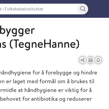
 Folkehelseinstituttet
Søkeknapp
ebygger
ens (TegneHanne)
Del
Skriv ut
Få varse
v håndhygiene for å forebygge og hindre
en er laget med formål om å brukes til
rmidle at håndhygiene er viktig for å
behovet for antibiotika og reduserer