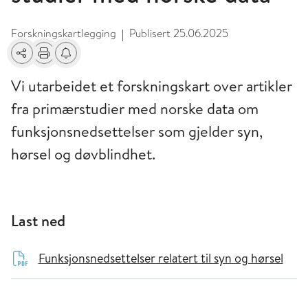
Forskningskartlegging
Publisert
25.06.2025
|
Del
Skriv ut
Få varsel om endringer
Vi utarbeidet et forskningskart over artikler
fra primærstudier med norske data om
funksjonsnedsettelser som gjelder syn,
hørsel og døvblindhet.
Last ned
Funksjonsnedsettelser relatert til syn og hørsel