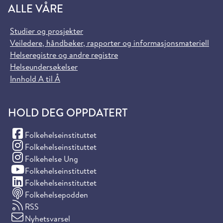
ALLE VÅRE
Studier og prosjekter
Veiledere, håndbøker, rapporter og informasjonsmateriell
Helseregistre og andre registre
Helseundersøkelser
Innhold A til Å
HOLD DEG OPPDATERT
(Facebook)
Folkehelseinstituttet
(Instagram)
Folkehelseinstituttet
(Instagram)
Folkehelse Ung
(YouTube)
Folkehelseinstituttet
(LinkedIn)
Folkehelseinstituttet
Folkehelsepodden
RSS
Nyhetsvarsel