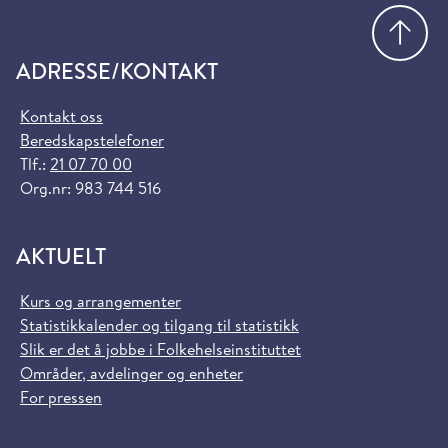
Gå
ADRESSE/KONTAKT
Kontakt oss
Beredskapstelefoner
Tlf.:
21 07 70 00
Org.nr: 983 744 516
AKTUELT
Kurs og arrangementer
Statistikkalender og tilgang til statistikk
Slik er det å jobbe i Folkehelseinstituttet
Områder, avdelinger og enheter
For pressen