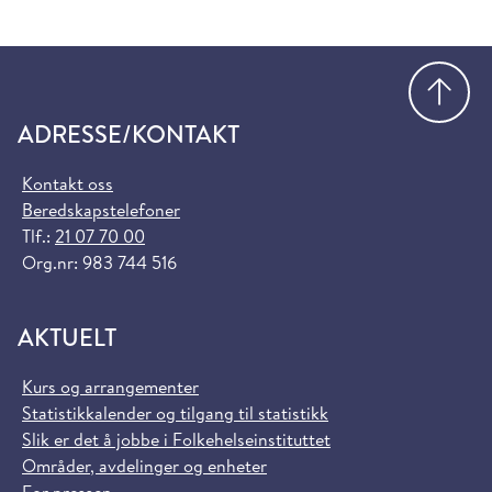
Gå
ADRESSE/KONTAKT
Kontakt oss
Beredskapstelefoner
Tlf.:
21 07 70 00
Org.nr: 983 744 516
AKTUELT
Kurs og arrangementer
Statistikkalender og tilgang til statistikk
Slik er det å jobbe i Folkehelseinstituttet
Områder, avdelinger og enheter
For pressen