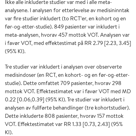
Ikke alle inkluderte studier var med i alle meta-
analysene. I analysen for etterlevelse av medisininntak
var fire studier inkludert (to RCT’er, en kohort og en
før-og-etter-studie). 849 pasienter var inkludert i
meta-analysen, hvorav 457 mottok VOT. Analysen var
i favør VOT, med effektestimat på RR 2.79 [2.23, 3.45]
(95% KI).
Tre studier var inkludert i analysen over observerte
medisindoser (en RCT, en kohort- og en før-og-etter-
studie). Dette omfattet 709 pasienter, hvorav 298
mottok VOT. Effektestimatet var i favør VOT med MD
0.22 [0.06,0.39] (95% KI). Tre studier var inkludert i
analysen av fullførte behandlinger (tre kohortstudier).
Dette inkluderte 808 pasienter, hvorav 157 mottok
VOT. Effektestimatet var RR 1.33 [0.73, 2.43] (95%
KI).