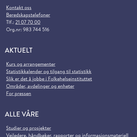
Kontakt oss
Beredskapstelefoner
Tlf.:
21 07 70 00
Org.nr: 983 744 516
AKTUELT
Kurs og arrangementer
Statistikkalender og tilgang til statistikk
Slik er det å jobbe i Folkehelseinstituttet
Områder, avdelinger og enheter
For pressen
ALLE VÅRE
Studier og prosjekter
Veiledere, håndbøker, rapporter og informasjonsmateriell