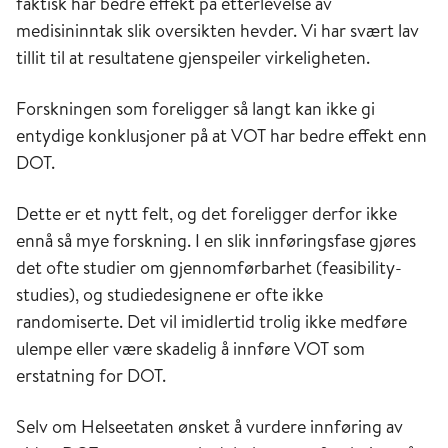
faktisk har bedre effekt på etterlevelse av
medisininntak slik oversikten hevder. Vi har svært lav
tillit til at resultatene gjenspeiler virkeligheten.
Forskningen som foreligger så langt kan ikke gi
entydige konklusjoner på at VOT har bedre effekt enn
DOT.
Dette er et nytt felt, og det foreligger derfor ikke
ennå så mye forskning. I en slik innføringsfase gjøres
det ofte studier om gjennomførbarhet (feasibility-
studies), og studiedesignene er ofte ikke
randomiserte. Det vil imidlertid trolig ikke medføre
ulempe eller være skadelig å innføre VOT som
erstatning for DOT.
Selv om Helseetaten ønsket å vurdere innføring av