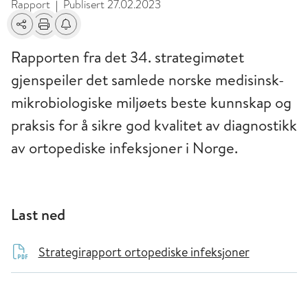
Rapport
Publisert
27.02.2023
|
Del
Skriv ut
Få varsel om endringer
Rapporten fra det 34. strategimøtet
gjenspeiler det samlede norske medisinsk-
mikrobiologiske miljøets beste kunnskap og
praksis for å sikre god kvalitet av diagnostikk
av ortopediske infeksjoner i Norge.
Last ned
Strategirapport ortopediske infeksjoner