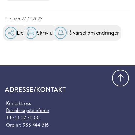
Publisert
27.02.2023
Del
Skriv ut
Få varsel om endringer
Gå
ADRESSE/KONTAKT
Kontakt oss
Beredskapstelefoner
Tlf.:
21 07 70 00
Org.nr: 983 744 516