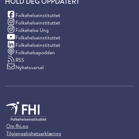
HOLD DEG OPPDATERT
(Facebook)
Folkehelseinstituttet
(Instagram)
Folkehelseinstituttet
(Instagram)
Folkehelse Ung
(YouTube)
Folkehelseinstituttet
(LinkedIn)
Folkehelseinstituttet
Folkehelsepodden
RSS
Nyhetsvarsel
Om fhi.no
Tilgjengelighetserklæring