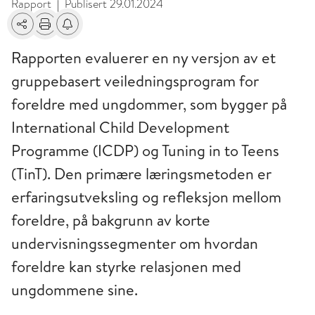
Rapport
Publisert
29.01.2024
|
Del
Skriv ut
Få varsel om endringer
Rapporten evaluerer en ny versjon av et
gruppebasert veiledningsprogram for
foreldre med ungdommer, som bygger på
International Child Development
Programme (ICDP) og Tuning in to Teens
(TinT). Den primære læringsmetoden er
erfaringsutveksling og refleksjon mellom
foreldre, på bakgrunn av korte
undervisningssegmenter om hvordan
foreldre kan styrke relasjonen med
ungdommene sine.