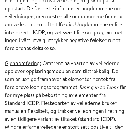
eller ingenting om hva veiledningen gikk ut på før
oppstart. De færreste informerer ungdommene om
veiledningen, men nesten alle ungdommene finner ut
om veiledningen, ofte tilfeldig. Ungdommene er lite
interessert i ICDP, og vet svært lite om programmet.
Ingen i vårt utvalg uttrykker negative følelser rundt
foreldrenes deltakelse.
Gjennomføring:
Omtrent halvparten av veilederne
opplever opplæringsmodulen som tilstrekkelig. De
som er uenige framhever at elementer hentet fra
foreldreveiledningsprogrammet
Tuning in to Teens
får
for mye plass på bekostning av elementer fra
Standard ICDP. Flesteparten av veilederne bruker
manualen fleksibelt, og trakker veiledningen i retning
av en tidligere variant av tiltaket (standard ICDP).
Mindre erfarne veiledere er stort sett positive til den