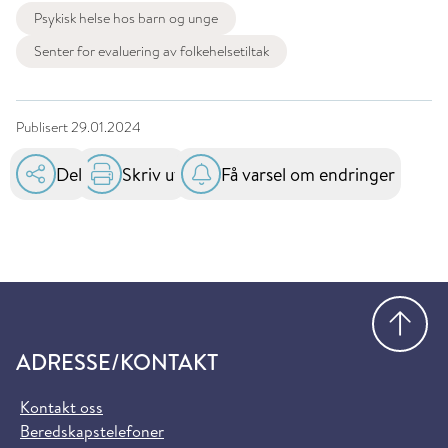
Psykisk helse hos barn og unge
Senter for evaluering av folkehelsetiltak
Publisert
29.01.2024
Del
Skriv ut
Få varsel om endringer
Gå
ADRESSE/KONTAKT
Kontakt oss
Beredskapstelefoner