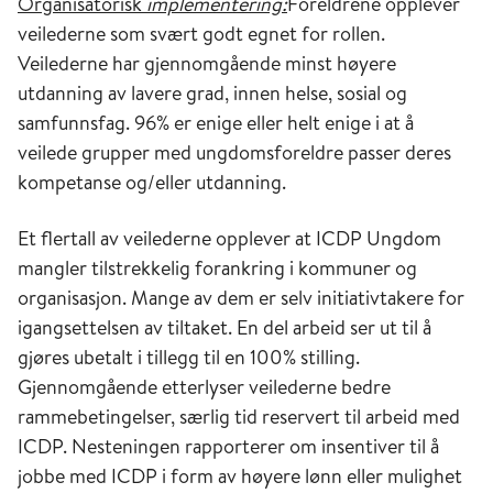
Organisato
risk
implementering:
Foreldrene opplever
veilederne som svært godt egnet for rollen.
Veilederne har gjennomgående minst høyere
utdanning av lavere grad, innen helse, sosial og
samfunnsfag. 96% er enige eller helt enige i at å
veilede grupper med ungdomsforeldre passer deres
kompetanse og/eller utdanning.
Et flertall av veilederne opplever at ICDP Ungdom
mangler tilstrekkelig forankring i kommuner og
organisasjon. Mange av dem er selv initiativtakere for
igangsettelsen av tiltaket. En del arbeid ser ut til å
gjøres ubetalt i tillegg til en 100% stilling.
Gjennomgående etterlyser veilederne bedre
rammebetingelser, særlig tid reservert til arbeid med
ICDP. Nesten
ingen rapporterer om insentiver til å
jobbe med ICDP i form av høyere lønn eller mulighet