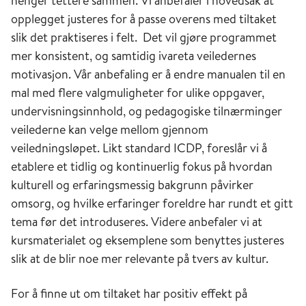
henger tettere sammen. Vi anbefaler i hovedsak at
opplegget justeres for å passe overens med tiltaket
slik det praktiseres i felt. Det vil gjøre programmet
mer konsistent, og samtidig ivareta veiledernes
motivasjon. Vår anbefaling er å endre manualen til en
mal med flere valgmuligheter for ulike oppgaver,
undervisningsinnhold, og pedagogiske tilnærminger
veilederne kan velge mellom gjennom
veiledningsløpet. Likt standard ICDP, foreslår vi å
etablere et tidlig og kontinuerlig fokus på hvordan
kulturell og erfaringsmessig bakgrunn påvirker
omsorg, og hvilke erfaringer foreldre har rundt et gitt
tema før det introduseres. Videre anbefaler vi at
kursmaterialet og eksemplene som benyttes justeres
slik at de blir noe mer relevante på tvers av kultur.
For å finne ut om tiltaket har positiv effekt på