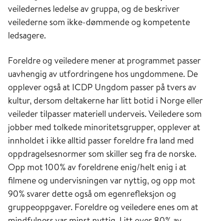
veiledernes ledelse av gruppa, og de beskriver
veilederne som ikke-dømmende og kompetente
ledsagere.
Foreldre og veiledere mener at programmet passer
uavhengig av utfordringene hos ungdommene. De
opplever også at ICDP Ungdom passer på tvers av
kultur, dersom deltakerne har litt botid i Norge eller
veileder tilpasser materiell underveis. Veiledere som
jobber med tolkede minoritetsgrupper, opplever at
innholdet i ikke alltid passer foreldre fra land med
oppdragelsesnormer som skiller seg fra de norske.
Opp mot 100% av foreldrene enig/helt enig i at
filmene og undervisningen var nyttig, og opp mot
90% svarer dette også om egenrefleksjon og
gruppeoppgaver. Foreldre og veiledere enes om at
mindfulness var minst nyttig. Litt over 80% av