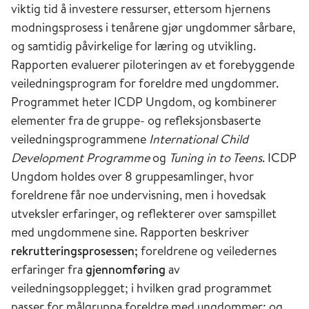
viktig tid å investere ressurser, ettersom hjernens
modningsprosess i tenårene gjør ungdommer sårbare,
og samtidig påvirkelige for læring og utvikling.
Rapporten evaluerer piloteringen av et forebyggende
veiledningsprogram for foreldre med ungdommer.
Programmet heter ICDP Ungdom, og kombinerer
elementer fra de gruppe- og refleksjonsbaserte
veiledningsprogrammene
International Child
Development Programme
og
Tuning in to Teens
. ICDP
Ungdom holdes over 8 gruppesamlinger, hvor
foreldrene får noe undervisning, men i hovedsak
utveksler erfaringer, og reflekterer over samspillet
med ungdommene sine. Rapporten beskriver
rekrutteringsprosessen;
foreldrene og veiledernes
erfaringer fra
gjennomføring
av
veiledningsopplegget; i hvilken grad programmet
passer for målgruppa foreldre med ungdommer; og