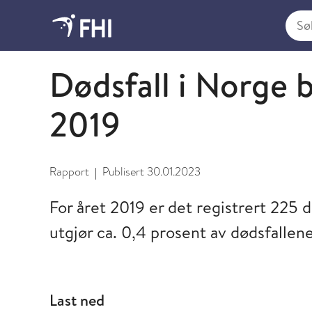
Søk i
2023 - publikasjoner fra FHI
Dødsfall i Norge b
2019
Rapport
Publisert
30.01.2023
|
For året 2019 er det registrert 225 
utgjør ca. 0,4 prosent av dødsfallen
Last ned