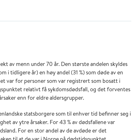
ekt av menn under 70 år. Den største andelen skyldes
m i tidligere år) en høy andel (31 %) som døde av en
det var for personer som var registrert som bosatt i
gspunktet relativt få sykdomsdødsfall, og det forventes
årsaker enn for eldre aldersgrupper.
enlandske statsborgere som til enhver tid befinner seg i
ighet av ytre årsaker. For 43 % av dødsfallene var
sland. For en stor andel av de avdøde er det
ken til at de var i Norge på dødstidspunktet.