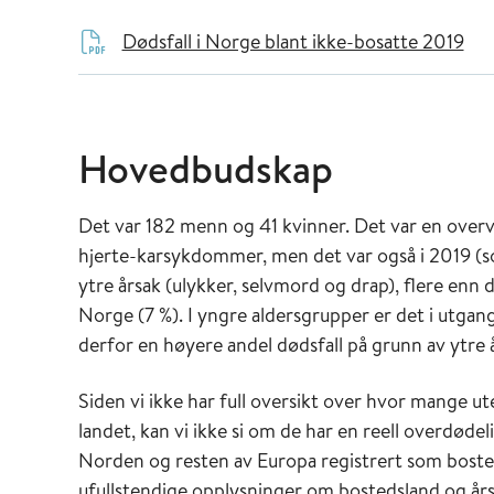
Dødsfall i Norge blant ikke-bosatte 2019
Hovedbudskap
Det var 182 menn og 41 kvinner. Det var en overv
hjerte-karsykdommer, men det var også i 2019 (so
ytre årsak (ulykker, selvmord og drap), flere enn 
Norge (7 %). I yngre aldersgrupper er det i utgan
derfor en høyere andel dødsfall på grunn av ytre 
Siden vi ikke har full oversikt over hvor mange ut
landet, kan vi ikke si om de har en reell overdødel
Norden og resten av Europa registrert som bosted
ufullstendige opplysninger om bostedsland og årsa