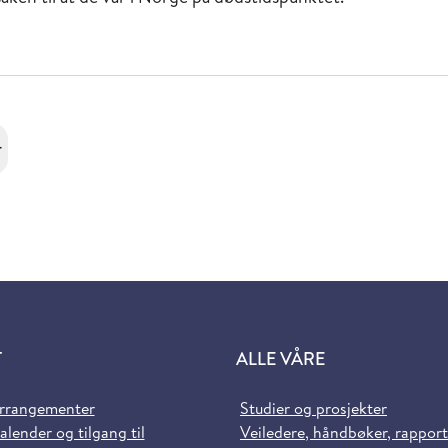
r
T
ALLE VÅRE
arrangementer
Studier og prosjekter
alender og tilgang til
Veiledere, håndbøker, rappor