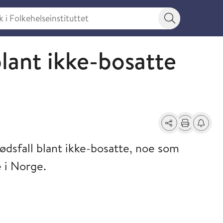
 Folkehelseinstituttet
Søkeknapp
lant ikke-bosatte
Del
Skriv ut
Få varse
dødsfall blant ikke-bosatte, noe som
e i Norge.