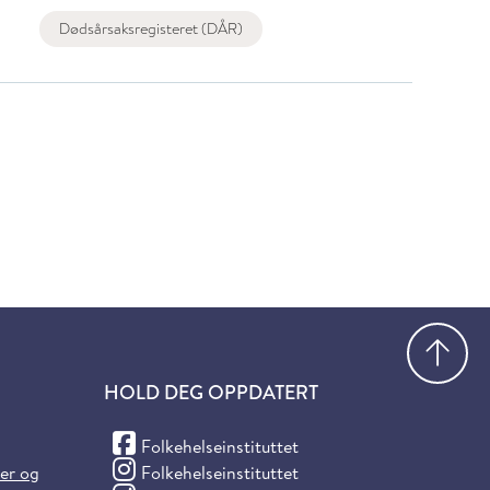
Dødsårsaksregisteret (DÅR)
Gå
HOLD DEG OPPDATERT
(Facebook)
Folkehelseinstituttet
(Instagram)
ter og
Folkehelseinstituttet