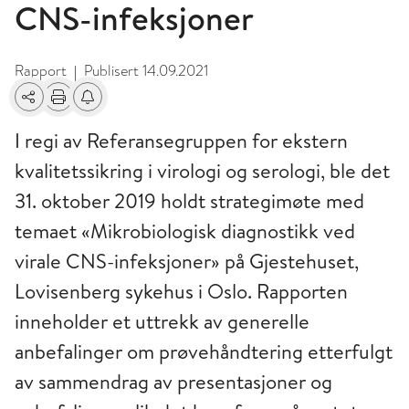
CNS-infeksjoner
Rapport
Publisert
14.09.2021
|
Del
Skriv ut
Få varsel om endringer
I regi av Referansegruppen for ekstern
kvalitetssikring i virologi og serologi, ble det
31. oktober 2019 holdt strategimøte med
temaet «Mikrobiologisk diagnostikk ved
virale CNS-infeksjoner» på Gjestehuset,
Lovisenberg sykehus i Oslo. Rapporten
inneholder et uttrekk av generelle
anbefalinger om prøvehåndtering etterfulgt
av sammendrag av presentasjoner og