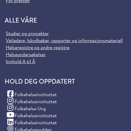
For pressen
ALLE VÅRE
Studier og prosjekter
Veiledere, håndbøker, rapporter og informasjonsmateriell
Helseregistre og andre registre
Helseundersøkelser
Innhold A til Å
HOLD DEG OPPDATERT
(Facebook)
Folkehelseinstituttet
(Instagram)
Folkehelseinstituttet
(Instagram)
Folkehelse Ung
(YouTube)
Folkehelseinstituttet
(LinkedIn)
Folkehelseinstituttet
Folkehelsepodden