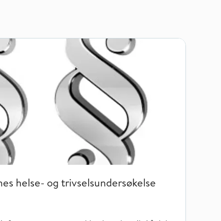
og trivselsundersøkelse (SHoT) 2026
s helse- og trivselsundersøkelse