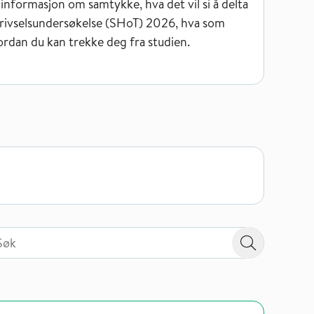
informasjon om samtykke, hva det vil si å delta
trivselsundersøkelse (SHoT) 2026, hva som
rdan du kan trekke deg fra studien.
 på valgt sidetype i tema / område
 på valgt sidetype i tema / område
Søk