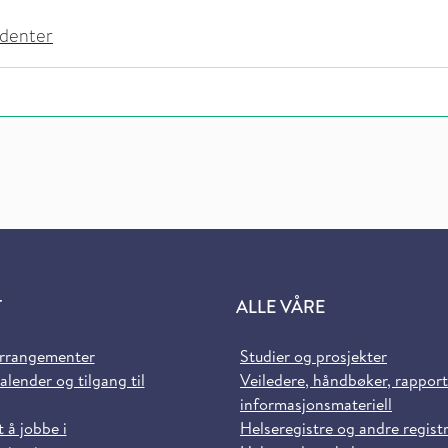
tudenter
T
ALLE VÅRE
arrangementer
Studier og prosjekter
alender og tilgang til
Veiledere, håndbøker, rappor
informasjonsmateriell
t å jobbe i
Helseregistre og andre regist