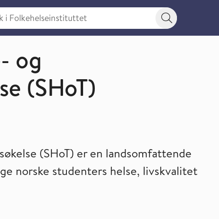
 Folkehelseinstituttet
Søkeknapp
alitet
- og
lse (SHoT)
rsøkelse (SHoT) er en landsomfattende
e norske studenters helse, livskvalitet