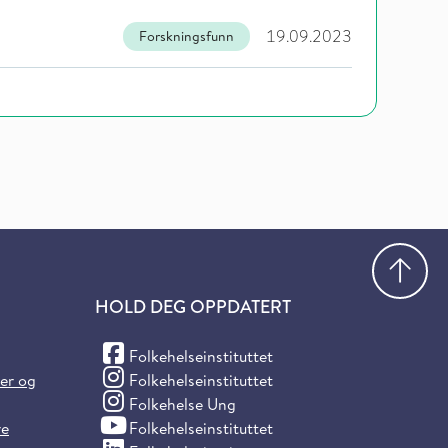
19.09.2023
Forskningsfunn
Gå
HOLD DEG OPPDATERT
(Facebook)
Folkehelseinstituttet
(Instagram)
ter og
Folkehelseinstituttet
(Instagram)
Folkehelse Ung
(YouTube)
re
Folkehelseinstituttet