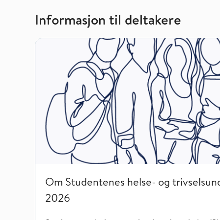
Informasjon til deltakere
Om Studentenes helse- og trivselsundersøkelse (SHo
Om Studentenes helse- og trivselsun
2026