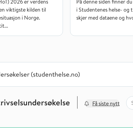
SHoT) 2026 er verdens
På denne siden finner du 
n viktigste kilden til
i Studentenes helse- og 
situasjon i Norge.
skjer med dataene og hvo
t...
dersøkelser (studenthelse.no)
Søk
Søk
rivselsundersøkelse
Få siste nytt