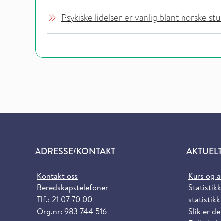
Psykiske lidelser er vanlig blant norske s
ADRESSE/KONTAKT
AKTUEL
Kontakt oss
Kurs og 
Beredskapstelefoner
Statistikk
Tlf.:
21 07 70 00
statistikk
Org.nr: 983 744 516
Slik er de