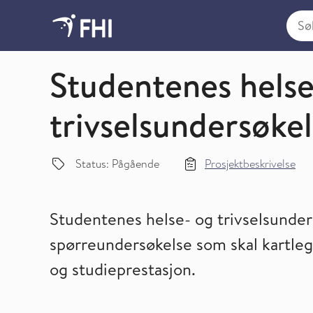
Søk i
Oversikt over studier innen psykisk helse og livskv
Studentenes helse
trivselsundersøke
Status: Pågående
Prosjektbeskrivelse
Studentenes helse- og trivselsunde
spørreundersøkelse som skal kartlegg
og studieprestasjon.