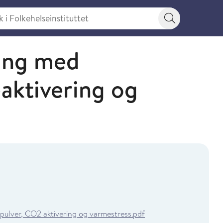
 Folkehelseinstituttet
Søkeknapp
ing med
aktivering og
ulver, CO2 aktivering og varmestress.pdf