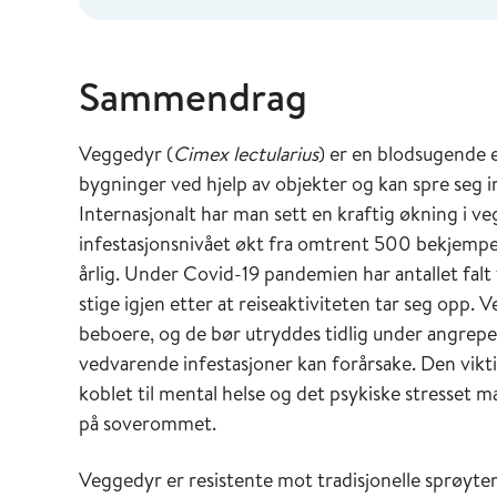
Sammendrag
Veggedyr (
Cimex lectularius
) er en blodsugende 
bygninger ved hjelp av objekter og kan spre seg in
Internasjonalt har man sett en kraftig økning i 
infestasjonsnivået økt fra omtrent 500 bekjempe
årlig. Under Covid-19 pandemien har antallet falt 
stige igjen etter at reiseaktiviteten tar seg opp.
beboere, og de bør utryddes tidlig under angrep
vedvarende infestasjoner kan forårsake. Den vikt
koblet til mental helse og det psykiske stresset
på soverommet.
Veggedyr er resistente mot tradisjonelle sprøytem