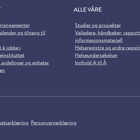
T
ALLE VÅRE
arrangementer
Studier og prosjekter
alender og tilgang til
Veiledere, håndbøker, rappor
informasjonsmateriell
t å jobbe i
Helseregistre og andre regist
einstituttet
Helseundersøkelser
 avdelinger og enheter
Innhold A til Å
sen
hetserklæring
Personvernerklæring