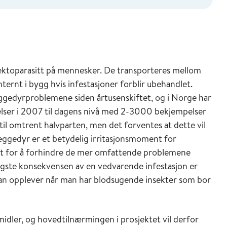
ektoparasitt på mennesker. De transporteres mellom
ternt i bygg hvis infestasjoner forblir ubehandlet.
veggedyrproblemene siden årtusenskiftet, og i Norge har
lser i 2007 til dagens nivå med 2-3000 bekjempelser
til omtrent halvparten, men det forventes at dette vil
 Veggedyr er et betydelig irritasjonsmoment for
et for å forhindre de mer omfattende problemene
igste konsekvensen av en vedvarende infestasjon er
 man opplever når man har blodsugende insekter som bor
idler, og hovedtilnærmingen i prosjektet vil derfor