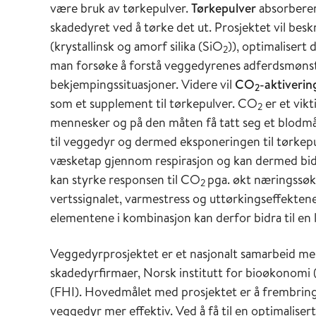
være bruk av tørkepulver.
Tørkepulver
absorberer
skadedyret ved å tørke det ut. Prosjektet vil besk
(krystallinsk og amorf silika (SiO
)), optimalisert 
2
man forsøke å forstå veggedyrenes adferdsmønste
bekjempingssituasjoner. Videre vil
CO
-aktiverin
2
som et supplement til tørkepulver. CO
er et vik
2
mennesker og på den måten få tatt seg et blodmål
til veggedyr og dermed eksponeringen til tørkep
væsketap gjennom respirasjon og kan dermed bidra
kan styrke responsen til CO
pga. økt næringssøk.
2
vertssignalet, varmestress og uttørkingseffektene 
elementene i kombinasjon kan derfor bidra til en
Veggedyrprosjektet er et nasjonalt samarbeid me
skadedyrfirmaer, Norsk institutt for bioøkonomi 
(FHI). Hovedmålet med prosjektet er å frembrin
veggedyr mer effektiv. Ved å få til en optimalis