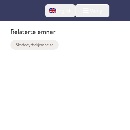
Change language
English
Meny
Relaterte emner
Skadedyrbekjempelse