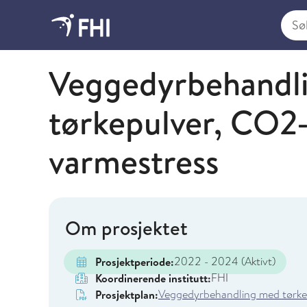
Søk i
Folkehelseinstituttet
Veggedyrbehandl
tørkepulver, CO2-
varmestress
Om prosjektet
2022 - 2024
(Aktivt)
Prosjektperiode:
FHI
Koordinerende institutt:
Veggedyrbehandling med tørkep
Prosjektplan: