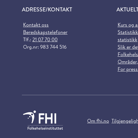
ADRESSE/KONTAKT
AKTUEL
Kontakt oss
Kurs og 
Beredskapstelefoner
Statistikk
Tlf.:
21 07 70 00
statistikk
Org.nr: 983 744 516
Slik er de
Folkehels
Områder,
For pres
Om fhi.no
Tilgjengelig