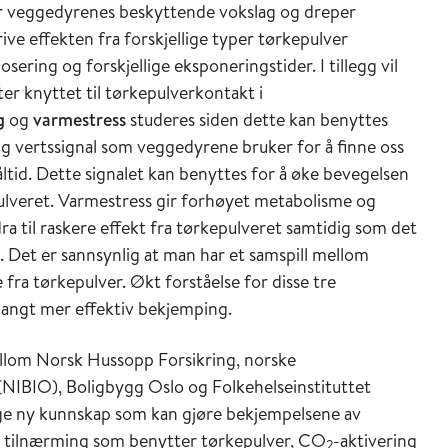
 veggedyrenes beskyttende vokslag og dreper
rive effekten fra forskjellige typer tørkepulver
dosering og forskjellige eksponeringstider. I tillegg vil
r knyttet til tørkepulverkontakt i
g
og
varmestress
studeres siden dette kan benyttes
tig vertssignal som veggedyrene bruker for å finne oss
tid. Dette signalet kan benyttes for å øke bevegelsen
ulveret. Varmestress gir forhøyet metabolisme og
 til raskere effekt fra tørkepulveret samtidig som det
 Det er sannsynlig at man har et samspill mellom
fra tørkepulver. Økt forståelse for disse tre
 langt mer effektiv bekjemping.
llom Norsk Hussopp Forsikring, norske
(NIBIO), Boligbygg Oslo og Folkehelseinstituttet
ge ny kunnskap som kan gjøre bekjempelsene av
ert tilnærming som benytter tørkepulver, CO
-aktivering
2