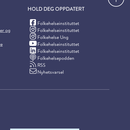
HOLD DEG OPPDATERT
(Facebook)
Folkehelseinstituttet
(Instagram)
ter og
Folkehelseinstituttet
(Instagram)
Folkehelse Ung
(YouTube)
re
Folkehelseinstituttet
(LinkedIn)
Folkehelseinstituttet
Folkehelsepodden
RSS
Nyhetsvarsel