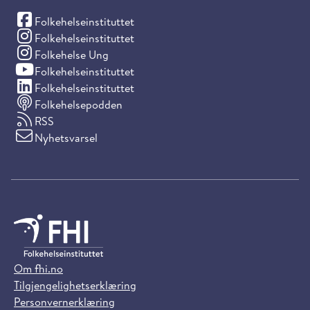
(Facebook)
Folkehelseinstituttet
(Instagram)
Folkehelseinstituttet
(Instagram)
Folkehelse Ung
(YouTube)
Folkehelseinstituttet
(LinkedIn)
Folkehelseinstituttet
Folkehelsepodden
RSS
Nyhetsvarsel
Om fhi.no
Tilgjengelighetserklæring
Personvernerklæring