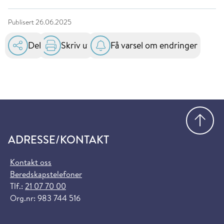
Publisert
26.06.2025
Del
Skriv ut
Få varsel om endringer
Gå
ADRESSE/KONTAKT
Kontakt oss
Beredskapstelefoner
Tlf.:
21 07 70 00
Org.nr: 983 744 516