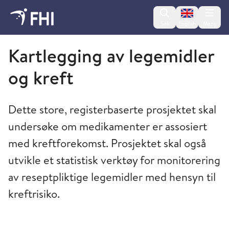
Change lan
Søk
English
Meny
Folkehelseinstituttet
Kartlegging av legemidler
og kreft
Dette store, registerbaserte prosjektet skal
undersøke om medikamenter er assosiert
med kreftforekomst. Prosjektet skal også
utvikle et statistisk verktøy for monitorering
av reseptpliktige legemidler med hensyn til
kreftrisiko.