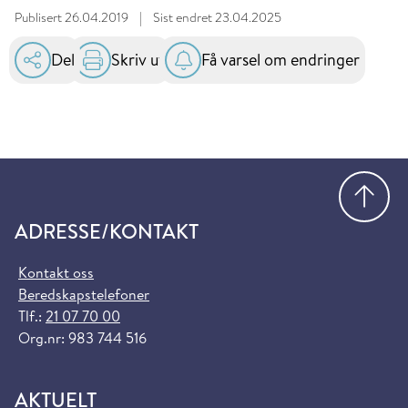
Publisert
26.04.2019
|
Sist endret
23.04.2025
Del
Skriv ut
Få varsel om endringer
Gå
ADRESSE/KONTAKT
Kontakt oss
Beredskapstelefoner
Tlf.:
21 07 70 00
Org.nr: 983 744 516
AKTUELT