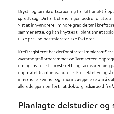
Bryst- og tarmkreftscreening har til hensikt å op
spredt seg. Da har behandlingen bedre forutsetnin
vist at innvandrere i mindre grad deltar i kreftsc
sammensatte, og kan knyttes til blant annet sos
ulike pre- og postmigratoriske faktorer.
Kreftregisteret har derfor startet ImmigrantScr
Mammografiprogrammet og Tarmscreeningprogra
om og invitere til brystkreft- og tarmscreening på 
oppmøtet blant innvandrere. Prosjektet vil også 
innvandrerkvinner og -menns avgjørelse om å del
allerede gjennomført i et doktorgradsarbeid f
Planlagte delstudier og 