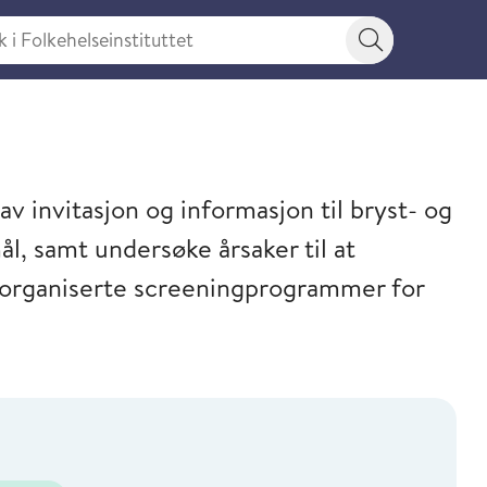
 Folkehelseinstituttet
Søkeknapp
v invitasjon og informasjon til bryst- og
l, samt undersøke årsaker til at
 i organiserte screeningprogrammer for