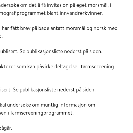
ndersøke om det å få invitasjon på eget morsmål, i
Mammografiprogrammet blant innvandrerkvinner.
 har fått brev på både antatt morsmål og norsk med
k.
blisert. Se publikasjonsliste nederst på siden.
faktorer som kan påvirke deltagelse i tarmscreening
sert. Se publikasjonsliste nederst på siden.
skal undersøke om muntlig informasjon om
lsen i Tarmscreeningprogrammet.
pågår.