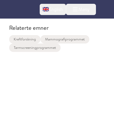
Change language
English
Meny
Relaterte emner
Kreftforskning
Mammografiprogrammet
Tarmscreeningprogrammet