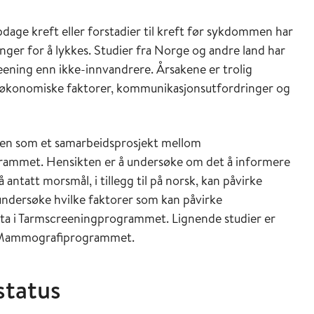
pdage kreft eller forstadier til kreft før sykdommen har
ger for å lykkes. Studier fra Norge og andre land har
reening enn ikke-innvandrere. Årsakene er trolig
ioøkonomiske faktorer, kommunikasjonsutfordringer og
een som et samarbeidsprosjekt mellom
mmet. Hensikten er å undersøke om det å informere
antatt morsmål, i tillegg til på norsk, kan påvirke
undersøke hvilke faktorer som kan påvirke
ta i Tarmscreeningprogrammet. Lignende studier er
ra Mammografiprogrammet.
status