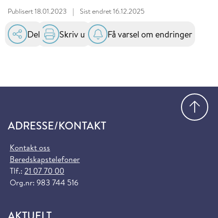
Publisert
18.01.2023
|
Sist endret
16.12.2025
Del
Skriv ut
Få varsel om endringer
Gå
ADRESSE/KONTAKT
Kontakt oss
Beredskapstelefoner
Tlf.:
21 07 70 00
Org.nr: 983 744 516
AKTUELT