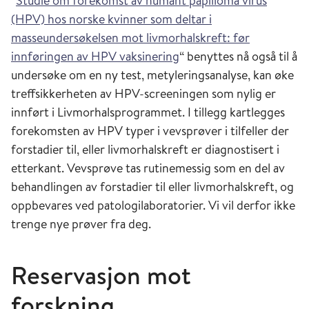
“
Studie om forekomst av humant papilloma virus
(HPV) hos norske kvinner som deltar i
masseundersøkelsen mot livmorhalskreft: før
innføringen av HPV vaksinering
“ benyttes nå også til å
undersøke om en ny test, metyleringsanalyse, kan øke
treffsikkerheten av HPV-screeningen som nylig er
innført i Livmorhalsprogrammet. I tillegg kartlegges
forekomsten av HPV typer i vevsprøver i tilfeller der
forstadier til, eller livmorhalskreft er diagnostisert i
etterkant. Vevsprøve tas rutinemessig som en del av
behandlingen av forstadier til eller livmorhalskreft, og
oppbevares ved patologilaboratorier. Vi vil derfor ikke
trenge nye prøver fra deg.
Reservasjon mot
forskning