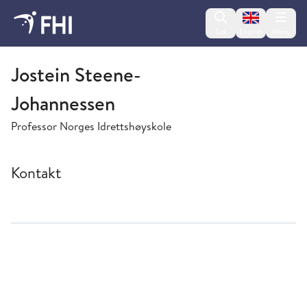
Change lan
Søk
English
Meny
Folkehelseinstituttet
Jostein Steene-
Johannessen
Professor Norges Idrettshøyskole
Kontakt