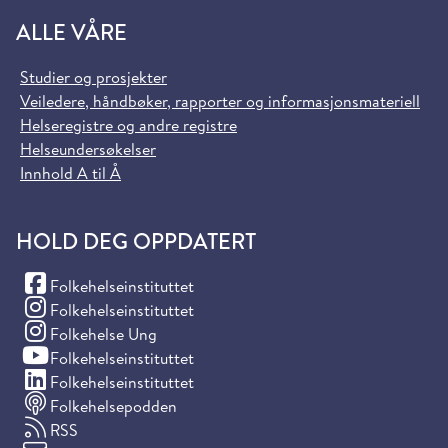
ALLE VÅRE
Studier og prosjekter
Veiledere, håndbøker, rapporter og informasjonsmateriell
Helseregistre og andre registre
Helseundersøkelser
Innhold A til Å
HOLD DEG OPPDATERT
(Facebook)
Folkehelseinstituttet
(Instagram)
Folkehelseinstituttet
(Instagram)
Folkehelse Ung
(YouTube)
Folkehelseinstituttet
(LinkedIn)
Folkehelseinstituttet
Folkehelsepodden
RSS