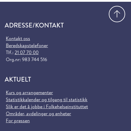
Gå
ADRESSE/KONTAKT
Kontakt oss
Beredskapstelefoner
Tlf.:
21 07 70 00
Org.nr: 983 744 516
AKTUELT
Kurs og arrangementer
Statistikkalender og tilgang til statistikk
Slik er det å jobbe i Folkehelseinstituttet
Områder, avdelinger og enheter
For pressen