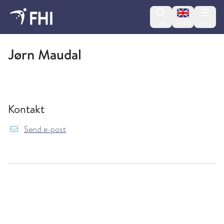
Change lan
Søk
English
Meny
Folkehelseinstituttet
Jørn Maudal
Kontakt
{model.translations.sendEmailTo} jorn.mauda
Send e-post