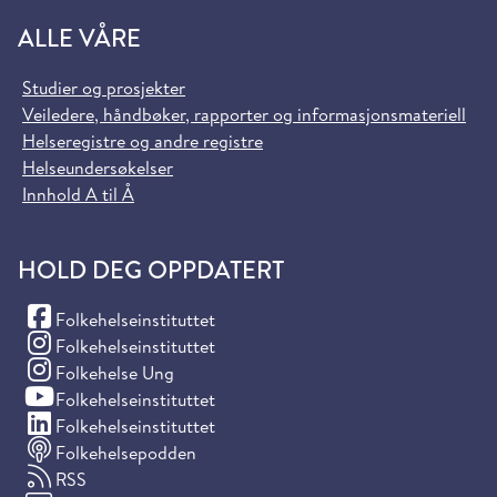
ALLE VÅRE
Studier og prosjekter
Veiledere, håndbøker, rapporter og informasjonsmateriell
Helseregistre og andre registre
Helseundersøkelser
Innhold A til Å
HOLD DEG OPPDATERT
(Facebook)
Folkehelseinstituttet
(Instagram)
Folkehelseinstituttet
(Instagram)
Folkehelse Ung
(YouTube)
Folkehelseinstituttet
(LinkedIn)
Folkehelseinstituttet
Folkehelsepodden
RSS