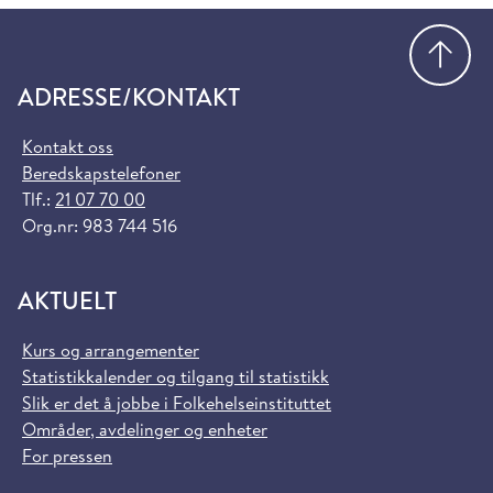
Gå
ADRESSE/KONTAKT
Kontakt oss
Beredskapstelefoner
Tlf.:
21 07 70 00
Org.nr: 983 744 516
AKTUELT
Kurs og arrangementer
Statistikkalender og tilgang til statistikk
Slik er det å jobbe i Folkehelseinstituttet
Områder, avdelinger og enheter
For pressen