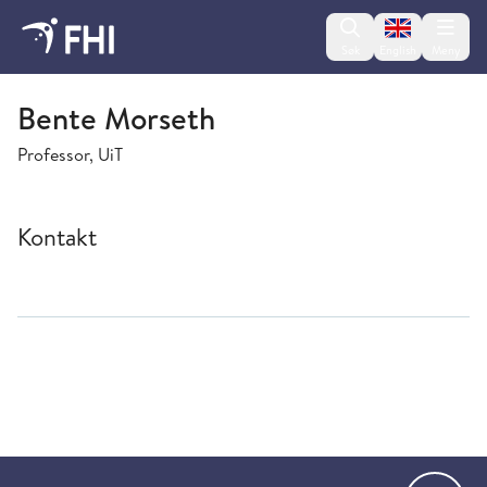
Change lan
Søk
English
Meny
Folkehelseinstituttet
Bente Morseth
Professor, UiT
Kontakt
Gå