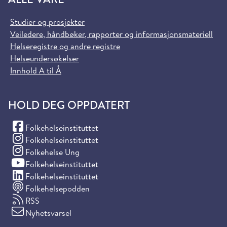
Studier og prosjekter
Veiledere, håndbøker, rapporter og informasjonsmateriell
Helseregistre og andre registre
Helseundersøkelser
Innhold A til Å
HOLD DEG OPPDATERT
(Facebook)
Folkehelseinstituttet
(Instagram)
Folkehelseinstituttet
(Instagram)
Folkehelse Ung
(YouTube)
Folkehelseinstituttet
(LinkedIn)
Folkehelseinstituttet
Folkehelsepodden
RSS
Nyhetsvarsel