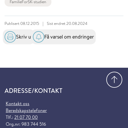
FamilieForSK-studien
Publisert
08.12.2015
|
Sist endret
20.08.2024
Skriv ut
Få varsel om endringer
Gå
ADRESSE/KONTAKT
Kontakt oss
Beredskapstelefoner
Tlf.:
21 07 70 00
Org.nr: 983 744 516