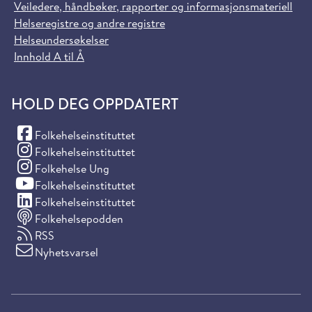
Veiledere, håndbøker, rapporter og informasjonsmateriell
Helseregistre og andre registre
Helseundersøkelser
Innhold A til Å
HOLD DEG OPPDATERT
(Facebook)
Folkehelseinstituttet
(Instagram)
Folkehelseinstituttet
(Instagram)
Folkehelse Ung
(YouTube)
Folkehelseinstituttet
(LinkedIn)
Folkehelseinstituttet
Folkehelsepodden
RSS
Nyhetsvarsel