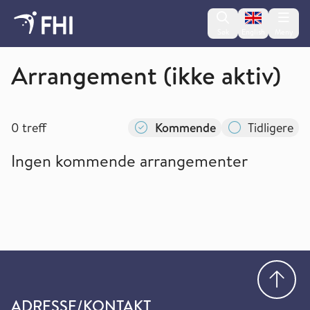
Change lan
Søk
English
Meny
Senter for fruktbarhet og helse
Arrangement (ikke aktiv)
0
treff
Kommende
Tidligere
Ingen kommende arrangementer
Gå
ADRESSE/KONTAKT