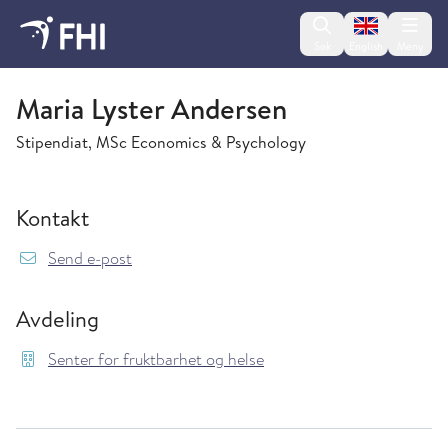
Change lan
Søk
English
Meny
Senter for fruktbarhet og helse
Maria Lyster Andersen
Stipendiat, MSc Economics & Psychology
Kontakt
{model.translations.sendEmailTo} MariaLyste
Send e-post
Avdeling
Senter for fruktbarhet og helse