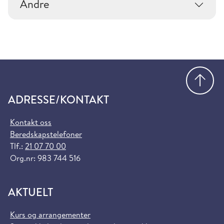
Andre
Gå
ADRESSE/KONTAKT
Kontakt oss
Beredskapstelefoner
Tlf.:
21 07 70 00
Org.nr: 983 744 516
AKTUELT
Kurs og arrangementer