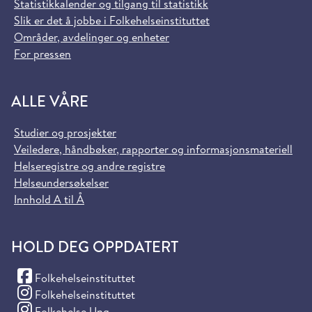
Statistikkalender og tilgang til statistikk
Slik er det å jobbe i Folkehelseinstituttet
Områder, avdelinger og enheter
For pressen
ALLE VÅRE
Studier og prosjekter
Veiledere, håndbøker, rapporter og informasjonsmateriell
Helseregistre og andre registre
Helseundersøkelser
Innhold A til Å
HOLD DEG OPPDATERT
(Facebook)
Folkehelseinstituttet
(Instagram)
Folkehelseinstituttet
(Instagram)
Folkehelse Ung