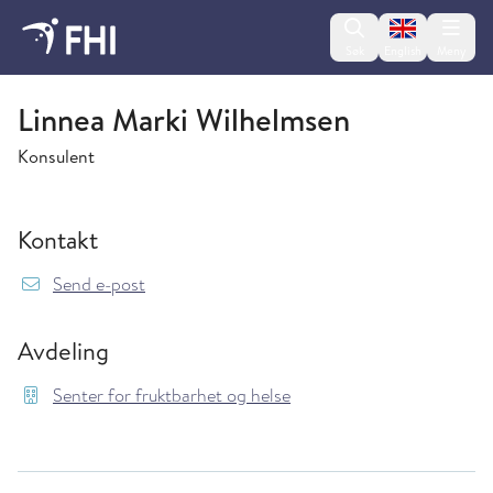
Change lan
Søk
English
Meny
Senter for fruktbarhet og helse
Linnea Marki Wilhelmsen
Konsulent
Kontakt
{model.translations.sendEmailTo} Linnea.Mark
Send e-post
Avdeling
Senter for fruktbarhet og helse