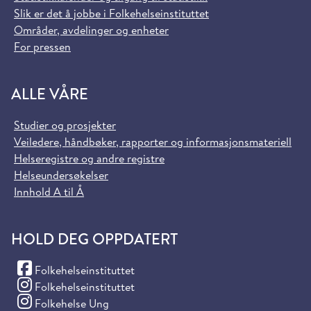
Slik er det å jobbe i Folkehelseinstituttet
Områder, avdelinger og enheter
For pressen
ALLE VÅRE
Studier og prosjekter
Veiledere, håndbøker, rapporter og informasjonsmateriell
Helseregistre og andre registre
Helseundersøkelser
Innhold A til Å
HOLD DEG OPPDATERT
(Facebook)
Folkehelseinstituttet
(Instagram)
Folkehelseinstituttet
(Instagram)
Folkehelse Ung