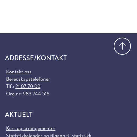
Gå
ADRESSE/KONTAKT
Kontakt oss
Beredskapstelefoner
Tlf.:
21 07 70 00
Org.nr: 983 744 516
AKTUELT
Kurs og arrangementer
Statistikkalender og tilgang til statistikk