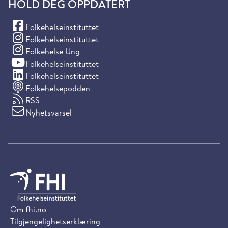
HOLD DEG OPPDATERT
(Facebook)
Folkehelseinstituttet
(Instagram)
Folkehelseinstituttet
(Instagram)
Folkehelse Ung
(YouTube)
Folkehelseinstituttet
(LinkedIn)
Folkehelseinstituttet
Folkehelsepodden
RSS
Nyhetsvarsel
Om fhi.no
Tilgjengelighetserklæring