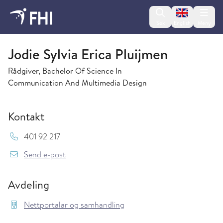
Change lan
Søk
English
Meny
Nettportalar og samhandling
Jodie Sylvia Erica Pluijmen
Rådgiver, Bachelor Of Science In
Communication And Multimedia Design
Kontakt
Mob:
401 92 217
{model.translations.sendEmailTo} Jodie.Sylvia
Send e-post
Avdeling
Nettportalar og samhandling