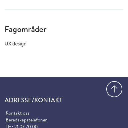
Fagområder
UX design
Gå
ADRESSE/KONTAKT
Kontakt oss
Beredskapstelefoner
Tlf.:
21 07 70 00