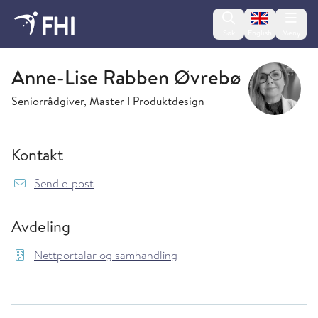
Change lan
Søk
English
Meny
Nettportalar og samhandling
Anne-Lise Rabben Øvrebø
Seniorrådgiver, Master I Produktdesign
Kontakt
{model.translations.sendEmailTo} Anne-Lise.
Send e-post
Avdeling
Nettportalar og samhandling