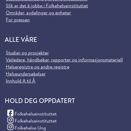
Slik er det å jobbe i Folkehelseinstituttet
Områder, avdelinger og enheter
For pressen
ALLE VÅRE
Studier og prosjekter
Veiledere, håndbøker, rapporter og informasjonsmateriell
Helseregistre og andre registre
Helseundersøkelser
Innhold A til Å
HOLD DEG OPPDATERT
(Facebook)
Folkehelseinstituttet
(Instagram)
Folkehelseinstituttet
(Instagram)
Folkehelse Ung