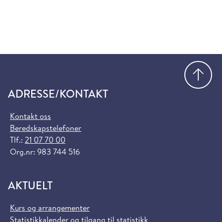
Gå
ADRESSE/KONTAKT
Kontakt oss
Beredskapstelefoner
Tlf.:
21 07 70 00
Org.nr: 983 744 516
AKTUELT
Kurs og arrangementer
Statistikkalender og tilgang til statistikk